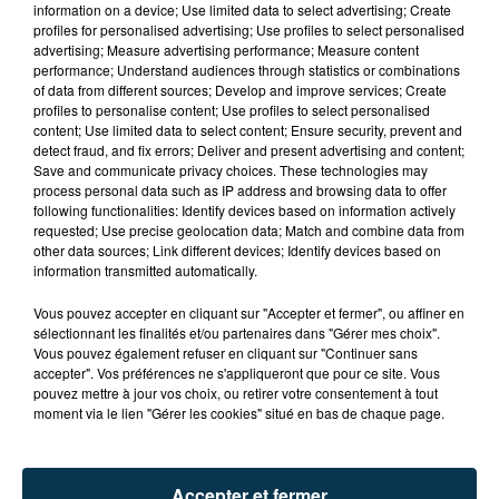
information on a device; Use limited data to select advertising; Create
profiles for personalised advertising; Use profiles to select personalised
advertising; Measure advertising performance; Measure content
performance; Understand audiences through statistics or combinations
of data from different sources; Develop and improve services; Create
profiles to personalise content; Use profiles to select personalised
content; Use limited data to select content; Ensure security, prevent and
detect fraud, and fix errors; Deliver and present advertising and content;
Save and communicate privacy choices. These technologies may
process personal data such as IP address and browsing data to offer
following functionalities: Identify devices based on information actively
requested; Use precise geolocation data; Match and combine data from
other data sources; Link different devices; Identify devices based on
information transmitted automatically.
TITRES DIFFUSÉS
Vous pouvez accepter en cliquant sur "Accepter et fermer", ou affiner en
sélectionnant les finalités et/ou partenaires dans "Gérer mes choix".
Vous pouvez également refuser en cliquant sur "Continuer sans
14h45
14h45
14h38
14h38
accepter". Vos préférences ne s'appliqueront que pour ce site. Vous
pouvez mettre à jour vos choix, ou retirer votre consentement à tout
moment via le lien "Gérer les cookies" situé en bas de chaque page.
Accepter et fermer