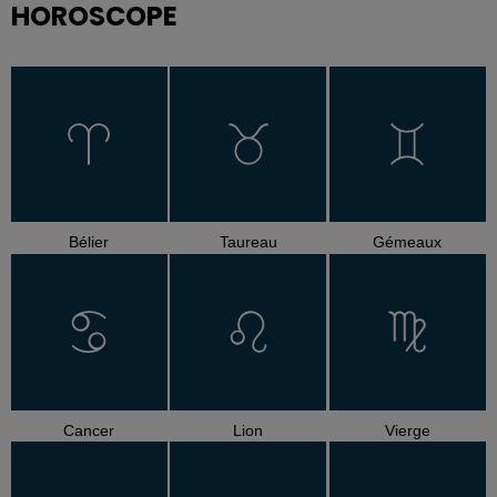
HOROSCOPE
Bélier
Taureau
Gémeaux
Cancer
Lion
Vierge