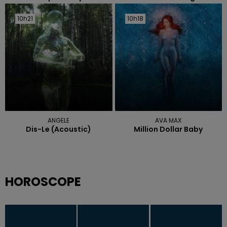
10h21
10h21
10h18
10h18
ANGELE
AVA MAX
Dis-Le (acoustic)
Million Dollar Baby
HOROSCOPE