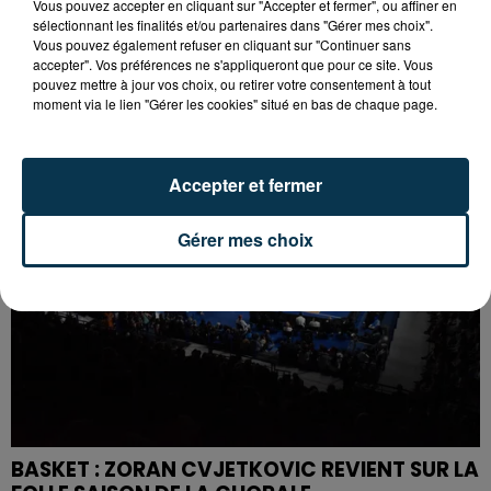
Vous pouvez accepter en cliquant sur "Accepter et fermer", ou affiner en
sélectionnant les finalités et/ou partenaires dans "Gérer mes choix".
BASKET : LA CHORALE MAITRE DU DERBY DE LA
Vous pouvez également refuser en cliquant sur "Continuer sans
accepter". Vos préférences ne s'appliqueront que pour ce site. Vous
LOIRE
pouvez mettre à jour vos choix, ou retirer votre consentement à tout
moment via le lien "Gérer les cookies" situé en bas de chaque page.
Accepter et fermer
Gérer mes choix
BASKET : ZORAN CVJETKOVIC REVIENT SUR LA