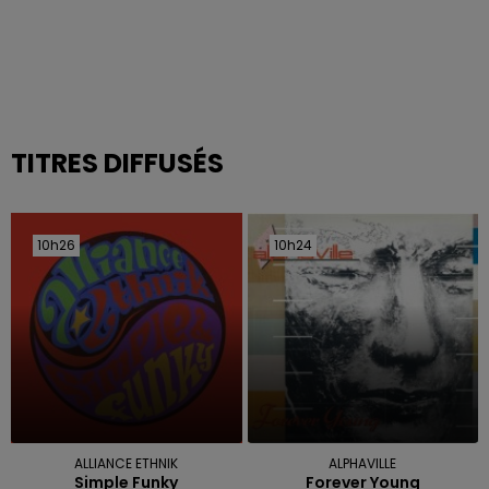
TITRES DIFFUSÉS
10h26
10h26
10h24
10h24
ALLIANCE ETHNIK
ALPHAVILLE
Simple Funky
Forever Young