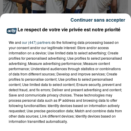
Continuer sans accepter
Le respect de votre vie privée est notre priorité
BASKET : LA CHORALE INTRAITABLE JUSQU'AU
BOUT
We and
our (447) partners
do the following data processing based on
your consent and/or our legitimate interest: Store and/or access
information on a device; Use limited data to select advertising; Create
profiles for personalised advertising; Use profiles to select personalised
advertising; Measure advertising performance; Measure content
performance; Understand audiences through statistics or combinations
of data from different sources; Develop and improve services; Create
profiles to personalise content; Use profiles to select personalised
content; Use limited data to select content; Ensure security, prevent and
detect fraud, and fix errors; Deliver and present advertising and content;
Save and communicate privacy choices. These technologies may
process personal data such as IP address and browsing data to offer
following functionalities: Identify devices based on information actively
requested; Use precise geolocation data; Match and combine data from
other data sources; Link different devices; Identify devices based on
information transmitted automatically.