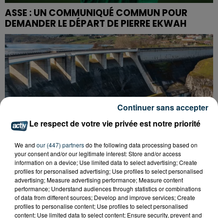
ASSE : UN COMMUNIQUÉ COMMUN POUR
DEMANDER LE DÉPART DE PIERRE EKWAH
Continuer sans accepter
Le respect de votre vie privée est notre priorité
We and
our (447) partners
do the following data processing based on
your consent and/or our legitimate interest: Store and/or access
information on a device; Use limited data to select advertising; Create
profiles for personalised advertising; Use profiles to select personalised
advertising; Measure advertising performance; Measure content
performance; Understand audiences through statistics or combinations
of data from different sources; Develop and improve services; Create
CYANOBACTÉRIES : LE PRÉFÊT PREND UN
profiles to personalise content; Use profiles to select personalised
ARRÊTÉ POUR LES ACTIVITÉS DE...
content; Use limited data to select content; Ensure security, prevent and