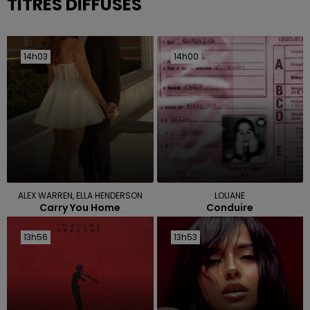
TITRES DIFFUSÉS
14h03
14h03
14h00
14h00
ALEX WARREN, ELLA HENDERSON
LOUANE
Carry You Home
Conduire
13h56
13h56
13h53
13h53