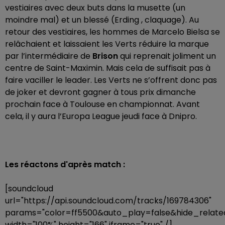
vestiaires avec deux buts dans la musette (un
moindre mal) et un blessé (Erding , claquage). Au
retour des vestiaires, les hommes de Marcelo Bielsa se
relâchaient et laissaient les Verts réduire la marque
par l’intermédiaire de
Brison
qui reprenait joliment un
centre de Saint-Maximin. Mais cela de suffisait pas à
faire vaciller le leader. Les Verts ne s’offrent donc pas
de joker et devront gagner à tous prix dimanche
prochain face à Toulouse en championnat. Avant
cela, il y aura l’Europa League jeudi face à Dnipro.
Les réactons d'après match :
[soundcloud
url="https://api.soundcloud.com/tracks/169784306"
params="color=ff5500&auto_play=false&hide_rela
width="100%" height="166" iframe="true" /]