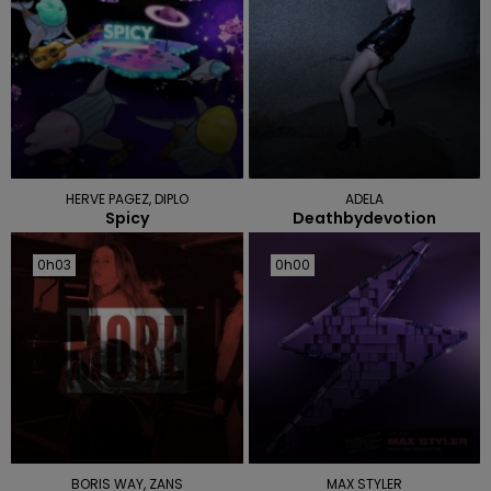
HERVE PAGEZ, DIPLO
ADELA
Spicy
Deathbydevotion
0h03
0h03
0h00
0h00
BORIS WAY, ZANS
MAX STYLER