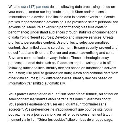
We and
our (447) partners
do the following data processing based on
your consent and/or our legitimate interest: Store and/or access
information on a device; Use limited data to select advertising; Create
profiles for personalised advertising; Use profiles to select personalised
advertising; Measure advertising performance; Measure content
performance; Understand audiences through statistics or combinations
of data from different sources; Develop and improve services; Create
profiles to personalise content; Use profiles to select personalised
content; Use limited data to select content; Ensure security, prevent and
detect fraud, and fix errors; Deliver and present advertising and content;
Save and communicate privacy choices. These technologies may
process personal data such as IP address and browsing data to offer
following functionalities: Identify devices based on information actively
requested; Use precise geolocation data; Match and combine data from
other data sources; Link different devices; Identify devices based on
information transmitted automatically.
CYANOBACTÉRIES : LE PRÉFÊT PREND UN
ARRÊTÉ POUR LES ACTIVITÉS DE...
Vous pouvez accepter en cliquant sur "Accepter et fermer", ou affiner en
sélectionnant les finalités et/ou partenaires dans "Gérer mes choix".
Vous pouvez également refuser en cliquant sur "Continuer sans
accepter". Vos préférences ne s'appliqueront que pour ce site. Vous
pouvez mettre à jour vos choix, ou retirer votre consentement à tout
moment via le lien "Gérer les cookies" situé en bas de chaque page.