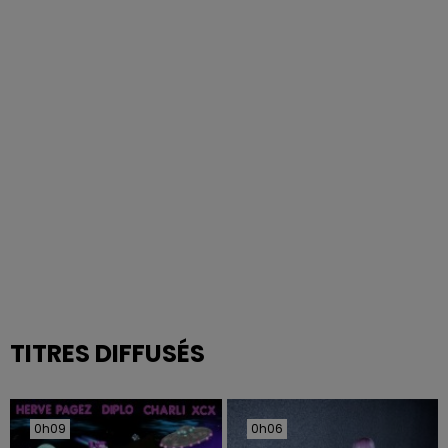
TITRES DIFFUSÉS
0h09
0h09
0h06
0h06