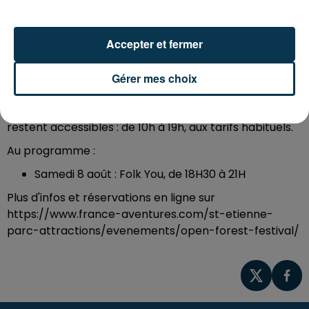
France Aventures à St-Jean-Bonnefonds le 8 août
2026 !
Accepter et fermer
Un moment unique, entre nature, musique et
ambiance conviviale.
Gérer mes choix
Accès au parc et activités
Les parcours accrobranche et les activités au sol
restent accessibles : de 10h à 19h, aux tarifs habituels.
Au programme :
Samedi 8 août : Folk You, de 18H30 à 21H
Plus d'infos et réservations en ligne sur
https://www.france-aventures.com/st-etienne-
parc-attractions/evenements/open-forest-festival/