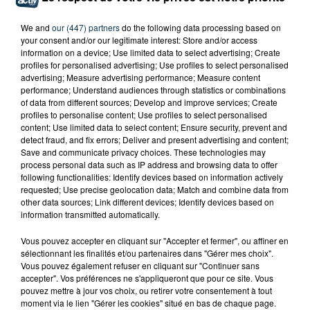
We and
our (447) partners
do the following data processing based on
Ajouter à votre calendrier
your consent and/or our legitimate interest: Store and/or access
information on a device; Use limited data to select advertising; Create
profiles for personalised advertising; Use profiles to select personalised
advertising; Measure advertising performance; Measure content
du
8 août 2026 à 18h30
performance; Understand audiences through statistics or combinations
Date
of data from different sources; Develop and improve services; Create
au
8 août 2026 à 21h00
profiles to personalise content; Use profiles to select personalised
content; Use limited data to select content; Ensure security, prevent and
detect fraud, and fix errors; Deliver and present advertising and content;
Save and communicate privacy choices. These technologies may
France Aventures - Crêt
process personal data such as IP address and browsing data to offer
Lieu
following functionalities: Identify devices based on information actively
Beauplomb
requested; Use precise geolocation data; Match and combine data from
42650
St-Jean-Bonnefonds
other data sources; Link different devices; Identify devices based on
information transmitted automatically.
Vous pouvez accepter en cliquant sur "Accepter et fermer", ou affiner en
Tarif
Gratuit
sélectionnant les finalités et/ou partenaires dans "Gérer mes choix".
Vous pouvez également refuser en cliquant sur "Continuer sans
accepter". Vos préférences ne s'appliqueront que pour ce site. Vous
pouvez mettre à jour vos choix, ou retirer votre consentement à tout
moment via le lien "Gérer les cookies" situé en bas de chaque page.
Avant-dernière date de l'Open Forest Festival chez