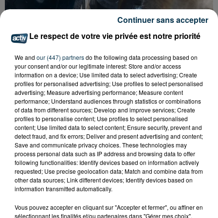
Continuer sans accepter
CYANOBACTÉRIES : LE PRÉFÊT PREND UN
ARRÊTÉ POUR LES ACTIVITÉS DE...
Le respect de votre vie privée est notre priorité
We and
our (447) partners
do the following data processing based on
your consent and/or our legitimate interest: Store and/or access
information on a device; Use limited data to select advertising; Create
profiles for personalised advertising; Use profiles to select personalised
advertising; Measure advertising performance; Measure content
performance; Understand audiences through statistics or combinations
of data from different sources; Develop and improve services; Create
profiles to personalise content; Use profiles to select personalised
content; Use limited data to select content; Ensure security, prevent and
detect fraud, and fix errors; Deliver and present advertising and content;
Save and communicate privacy choices. These technologies may
process personal data such as IP address and browsing data to offer
following functionalities: Identify devices based on information actively
requested; Use precise geolocation data; Match and combine data from
other data sources; Link different devices; Identify devices based on
information transmitted automatically.
Vous pouvez accepter en cliquant sur "Accepter et fermer", ou affiner en
L’ASSE RÉDUIT FACE À SOCHAUX, UNE
sélectionnant les finalités et/ou partenaires dans "Gérer mes choix".