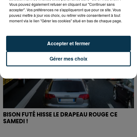
PREMIÈRE VICTOIRE POUR NOS VERTS ?
Vous pouvez également refuser en cliquant sur "Continuer sans
accepter". Vos préférences ne s'appliqueront que pour ce site. Vous
pouvez mettre à jour vos choix, ou retirer votre consentement à tout
moment via le lien "Gérer les cookies" situé en bas de chaque page.
Accepter et fermer
Gérer mes choix
BISON FUTÉ HISSE LE DRAPEAU ROUGE CE
SAMEDI !