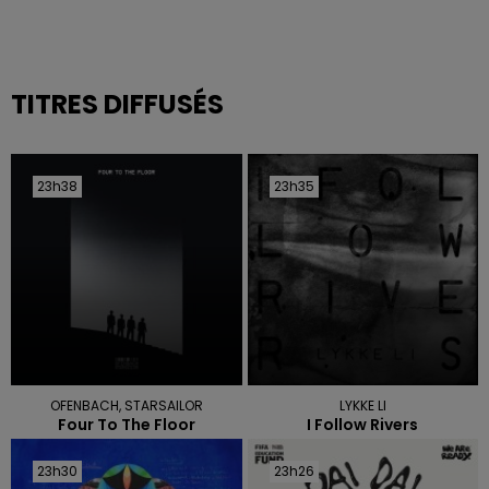
TITRES DIFFUSÉS
23h38
23h38
23h35
23h35
OFENBACH, STARSAILOR
LYKKE LI
Four To The Floor
I Follow Rivers
23h30
23h30
23h26
23h26