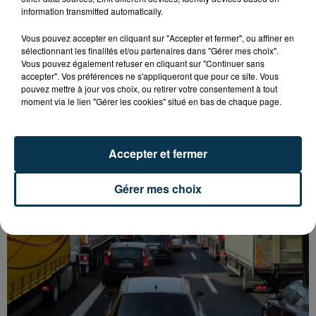
information transmitted automatically.
Vous pouvez accepter en cliquant sur "Accepter et fermer", ou affiner en
sélectionnant les finalités et/ou partenaires dans "Gérer mes choix".
Vous pouvez également refuser en cliquant sur "Continuer sans
accepter". Vos préférences ne s'appliqueront que pour ce site. Vous
pouvez mettre à jour vos choix, ou retirer votre consentement à tout
L’ASSE RÉDUIT FACE À SOCHAUX, UNE
moment via le lien "Gérer les cookies" situé en bas de chaque page.
PREMIÈRE VICTOIRE POUR NOS VERTS ?
Accepter et fermer
Gérer mes choix