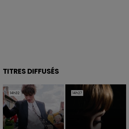
TITRES DIFFUSÉS
14h32
14h32
14h27
14h27