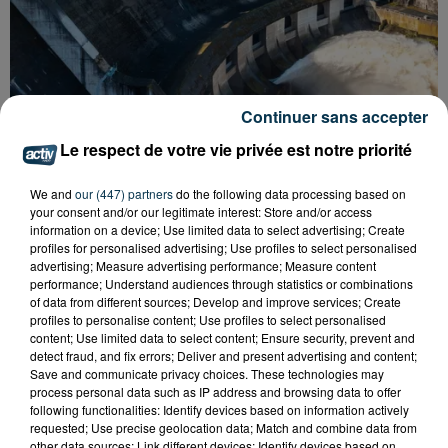
Continuer sans accepter
Le respect de votre vie privée est notre priorité
We and
our (447) partners
do the following data processing based on
CYANOBACTÉRIES : LE PRÉFÊT PREND UN
your consent and/or our legitimate interest: Store and/or access
ARRÊTÉ POUR LES ACTIVITÉS DE...
information on a device; Use limited data to select advertising; Create
profiles for personalised advertising; Use profiles to select personalised
advertising; Measure advertising performance; Measure content
performance; Understand audiences through statistics or combinations
of data from different sources; Develop and improve services; Create
profiles to personalise content; Use profiles to select personalised
content; Use limited data to select content; Ensure security, prevent and
detect fraud, and fix errors; Deliver and present advertising and content;
Save and communicate privacy choices. These technologies may
process personal data such as IP address and browsing data to offer
following functionalities: Identify devices based on information actively
requested; Use precise geolocation data; Match and combine data from
other data sources; Link different devices; Identify devices based on