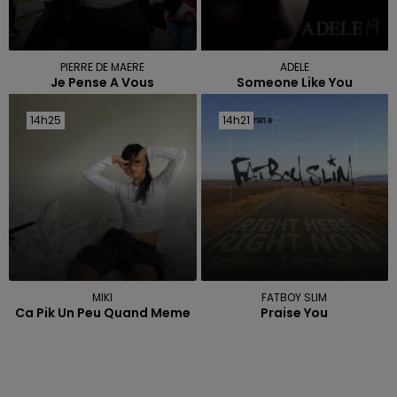
PIERRE DE MAERE
ADELE
Je Pense A Vous
Someone Like You
14h25
14h25
14h21
14h21
MIKI
FATBOY SLIM
Ca Pik Un Peu Quand Meme
Praise You