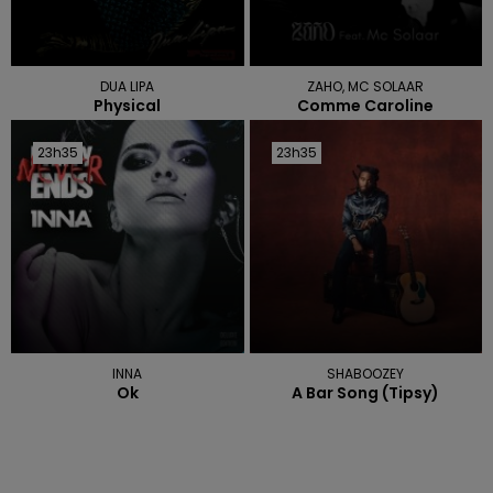
DUA LIPA
ZAHO, MC SOLAAR
Physical
Comme Caroline
23h35
23h35
23h35
23h35
INNA
SHABOOZEY
Ok
A Bar Song (tipsy)