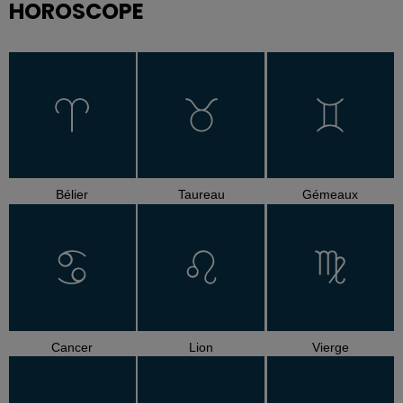
HOROSCOPE
Bélier
Taureau
Gémeaux
Cancer
Lion
Vierge