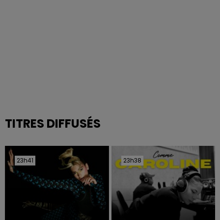
TITRES DIFFUSÉS
23h41
23h41
23h38
23h38