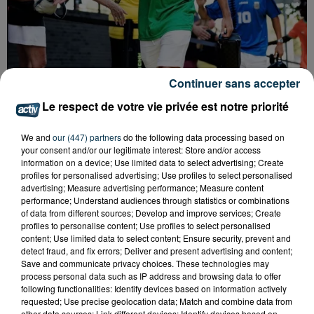
Continuer sans accepter
Le respect de votre vie privée est notre priorité
We and
our (447) partners
do the following data processing based on
your consent and/or our legitimate interest: Store and/or access
information on a device; Use limited data to select advertising; Create
QUI EST CET ANCIEN VERT QUI DÉBARQUE
profiles for personalised advertising; Use profiles to select personalised
AVEC LE MAILLOT DE L'ASSE DANS...
advertising; Measure advertising performance; Measure content
performance; Understand audiences through statistics or combinations
of data from different sources; Develop and improve services; Create
profiles to personalise content; Use profiles to select personalised
content; Use limited data to select content; Ensure security, prevent and
detect fraud, and fix errors; Deliver and present advertising and content;
Save and communicate privacy choices. These technologies may
process personal data such as IP address and browsing data to offer
following functionalities: Identify devices based on information actively
requested; Use precise geolocation data; Match and combine data from
other data sources; Link different devices; Identify devices based on