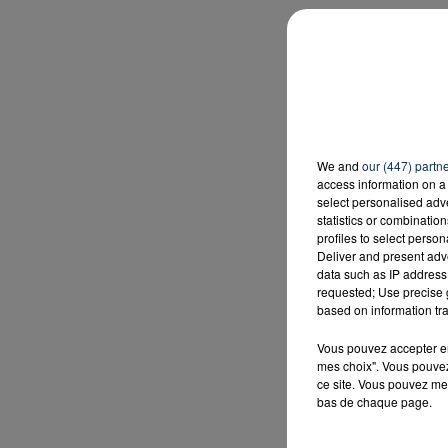
We and
our (447) partn
access information on a 
select personalised ad
statistics or combinatio
profiles to select person
Deliver and present adv
data such as IP address 
requested; Use precise g
based on information tra
Vous pouvez accepter en 
mes choix". Vous pouvez
ce site. Vous pouvez met
bas de chaque page.