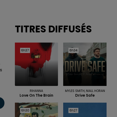
TITRES DIFFUSÉS
6h37
6h37
6h34
6h34
n
es
RIHANNA
MYLES SMITH, NIALL HORAN
Love On The Brain
Drive Safe
6h30
6h30
6h27
6h27