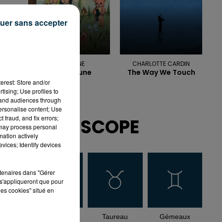
uer sans accepter
INDOCHINE
CHARLOTTE CARDIN
Alice Et June
The Way We Touch
erest: Store and/or
tising; Use profiles to
tand audiences through
personalise content; Use
 fraud, and fix errors;
HOROSCOPE
 may process personal
mation actively
vices; Identify devices
rtenaires dans "Gérer
s'appliqueront que pour
les cookies" situé en
Bélier
Taureau
Gémeaux