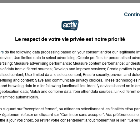
Contin
Le respect de votre vie privée est notre priorité
ers
do the following data processing based on your consent and/or our legitimate int
device; Use limited data to select advertising; Create profiles for personalised adver
vertising; Measure advertising performance; Measure content performance; Unders
ns of data from different sources; Develop and improve services; Create profiles to 
alised content; Use limited data to select content; Ensure security, prevent and detect
ertising and content; Save and communicate privacy choices. These technologies
and browsing data to offer following functionalities: Identify devices based on infor
eolocation data; Match and combine data from other data sources; Link different de
nsmitted automatically.
cliquant sur "Accepter et fermer", ou affiner en sélectionnant les finalités et/ou pa
 également refuser en cliquant sur "Continuer sans accepter". Vos préférences ne 
tre à jour vos choix, ou retirer votre consentement à tout moment via le lien "Gérer 