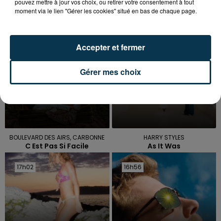
TITRES DIFFUSÉS
pouvez mettre à jour vos choix, ou retirer votre consentement à tout
moment via le lien "Gérer les cookies" situé en bas de chaque page.
17h08
17h08
17h05
17h05
Accepter et fermer
Gérer mes choix
BOULEVARD DES AIRS, CARBONNE
HARRY STYLES
C Est Pas Si Facile
As It Was
17h02
17h02
16h56
16h56