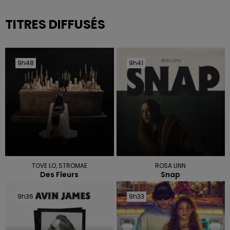
TITRES DIFFUSÉS
9h48
9h48
9h41
9h41
TOVE LO, STROMAE
ROSA LINN
Des Fleurs
Snap
9h36
9h36
9h33
9h33