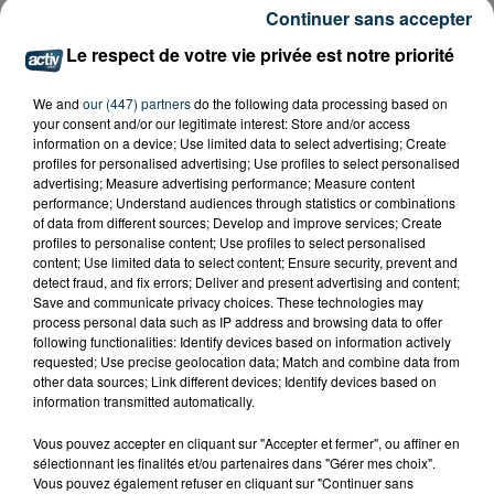
POURQUOI LA CIRCULATION EST PERTURBÉE
Continuer sans accepter
TOUTE LA JOURNÉE SUR L'A47 ?
Le respect de votre vie privée est notre priorité
We and
our (447) partners
do the following data processing based on
your consent and/or our legitimate interest: Store and/or access
information on a device; Use limited data to select advertising; Create
profiles for personalised advertising; Use profiles to select personalised
advertising; Measure advertising performance; Measure content
performance; Understand audiences through statistics or combinations
of data from different sources; Develop and improve services; Create
profiles to personalise content; Use profiles to select personalised
content; Use limited data to select content; Ensure security, prevent and
detect fraud, and fix errors; Deliver and present advertising and content;
Save and communicate privacy choices. These technologies may
process personal data such as IP address and browsing data to offer
following functionalities: Identify devices based on information actively
requested; Use precise geolocation data; Match and combine data from
other data sources; Link different devices; Identify devices based on
information transmitted automatically.
QUI EST CET ANCIEN VERT QUI DÉBARQUE
Vous pouvez accepter en cliquant sur "Accepter et fermer", ou affiner en
AVEC LE MAILLOT DE L'ASSE DANS...
sélectionnant les finalités et/ou partenaires dans "Gérer mes choix".
Vous pouvez également refuser en cliquant sur "Continuer sans