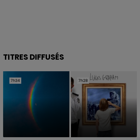
TITRES DIFFUSÉS
7h34
7h34
7h28
7h28