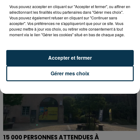
Vous pouvez accepter en cliquant sur "Accepter et fermer", ou affiner en
sélectionnant les finalités et/ou partenaires dans "Gérer mes choix".
SAINT-ETIENNE : UN ENFANT DÉCÈDE APRÈS
Vous pouvez également refuser en cliquant sur "Continuer sans
UNE CHUTE DU 8E ÉTAGE
accepter". Vos préférences ne s'appliqueront que pour ce site. Vous
pouvez mettre à jour vos choix, ou retirer votre consentement à tout
moment via le lien "Gérer les cookies" situé en bas de chaque page.
Accepter et fermer
Gérer mes choix
15 000 PERSONNES ATTENDUES À