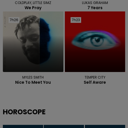
COLDPLAY, LITTLE SIMZ
LUKAS GRAHAM
We Pray
7 Years
7h26
7h26
7h23
7h23
MYLES SMITH
TEMPER CITY
Nice To Meet You
Self Aware
HOROSCOPE