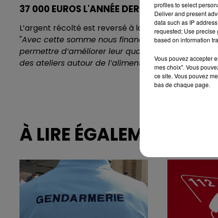
profiles to select person
37 000 EUROS L'ANNÉE DERNIÈRE
Deliver and present adv
data such as IP address 
L’argent récolté est reversé à la Ligue contre le can
requested; Use precise g
"
Avec cette somme nous finançons des soins de su
based on information tra
permettre d’améliorer leur qualité de vie. Que ce s
Vous pouvez accepter en 
des ateliers autour de l’alimentation."
mes choix". Vous pouvez
ce site. Vous pouvez met
bas de chaque page.
À LIRE ÉGALEMENT