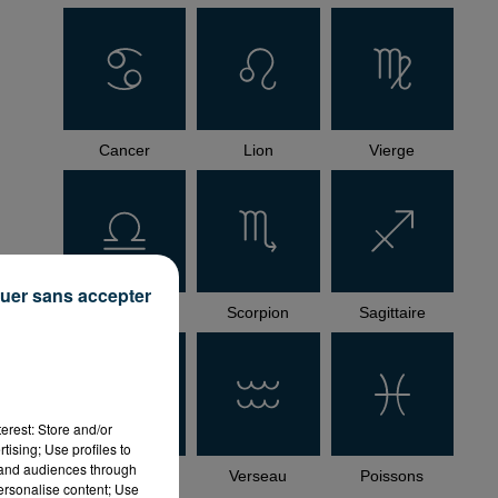
Cancer
Lion
Vierge
uer sans accepter
Balance
Scorpion
Sagittaire
erest: Store and/or
tising; Use profiles to
tand audiences through
Capricorne
Verseau
Poissons
personalise content; Use