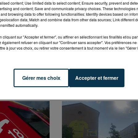
alised content; Use limited data to select content; Ensure security, prevent and detect
ertising and content; Save and communicate privacy choices. These technologies
and browsing data to offer following functionalities: Identify devices based on infor
cer. L’année dernière, 37 000 euros avaient été collectés.
eolocation data; Match and combine data from other data sources; Link different de
pport pour les personnes malades, qui vont leur
nsmitted automatically.
oit des soins esthétiques, de l’activité physique adaptée
cliquant sur "Accepter et fermer", ou affiner en sélectionnant les finalités et/ou pa
 également refuser en cliquant sur "Continuer sans accepter". Vos préférences ne 
tre à jour vos choix, ou retirer votre consentement à tout moment via le lien "Gérer 
Gérer mes choix
Accepter et fermer