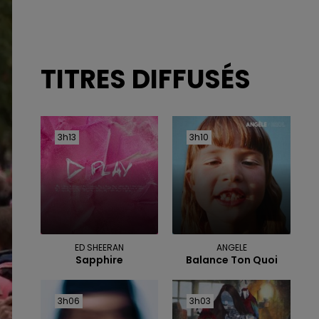
TITRES DIFFUSÉS
3h13
3h13
3h10
3h10
ED SHEERAN
ANGELE
Sapphire
Balance Ton Quoi
3h06
3h06
3h03
3h03