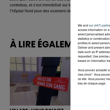
contrebas, et s’est immobilisé sur le flanc gauche. La con
l’hôpital Nord pour des examens de contrôles. Le conduct
We and
our (447) partn
access information on a 
select personalised ad
statistics or combinatio
À LIRE ÉGALEMENT
profiles to select person
Deliver and present adv
data such as IP address 
requested; Use precise g
based on information tra
Vous pouvez accepter en 
mes choix". Vous pouvez
ce site. Vous pouvez met
bas de chaque page.