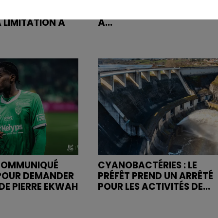
RE SAINT-
APRÈS UN CASSE EN HAUT
 FIRMINY,
LOIRE, LES VOLEURS ARRÊT
 LIMITATION À
À...
 COMMUNIQUÉ
CYANOBACTÉRIES : LE
OUR DEMANDER
PRÉFÊT PREND UN ARRÊTÉ
 DE PIERRE EKWAH
POUR LES ACTIVITÉS DE...