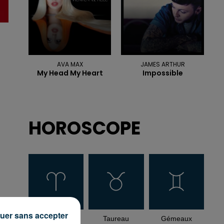
AVA MAX
JAMES ARTHUR
My Head My Heart
Impossible
HOROSCOPE
5
uer sans accepter
Bélier
Taureau
Gémeaux