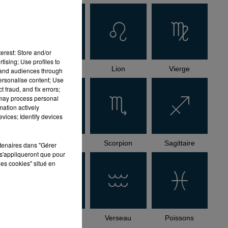
erest: Store and/or
tising; Use profiles to
Cancer
Lion
Vierge
tand audiences through
personalise content; Use
 fraud, and fix errors;
 may process personal
mation actively
vices; Identify devices
Balance
Scorpion
Sagittaire
rtenaires dans "Gérer
s'appliqueront que pour
les cookies" situé en
Capricorne
Verseau
Poissons