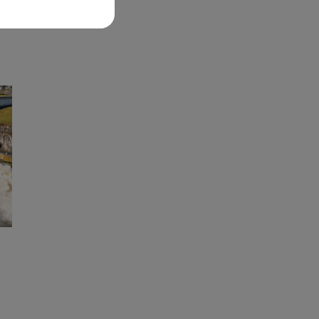
E-
ÉS