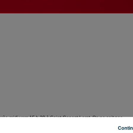
rès-midi vers 15 h 30 à Saint-Genest-Lerpt. On ne sait pas
l’un venant de Trémolin et s’engageant sur la départementale 1
Contin
 Villars. Le second véhicule a fini sa course dans un bosquet en