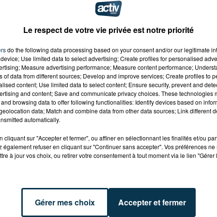
ductrice de 68 ans a été légèrement blessée et transportée à
eur du premier véhicule est indemne.
Le respect de votre vie privée est notre priorité
ers
do the following data processing based on your consent and/or our legitimate int
device; Use limited data to select advertising; Create profiles for personalised adver
vertising; Measure advertising performance; Measure content performance; Unders
ns of data from different sources; Develop and improve services; Create profiles to 
alised content; Use limited data to select content; Ensure security, prevent and detect
ertising and content; Save and communicate privacy choices. These technologies
and browsing data to offer following functionalities: Identify devices based on infor
eolocation data; Match and combine data from other data sources; Link different de
nsmitted automatically.
cliquant sur "Accepter et fermer", ou affiner en sélectionnant les finalités et/ou pa
 également refuser en cliquant sur "Continuer sans accepter". Vos préférences ne 
tre à jour vos choix, ou retirer votre consentement à tout moment via le lien "Gérer 
Gérer mes choix
Accepter et fermer