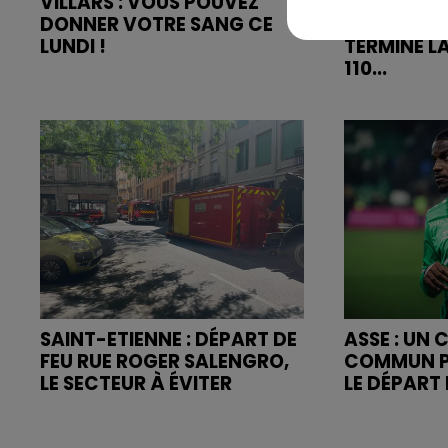
VILLARS : VOUS POUVEZ
RN88 : ENT
DONNER VOTRE SANG CE
ETIENNE ET
LUNDI !
TERMINÉ LA
110...
SAINT-ETIENNE : DÉPART DE
ASSE : UN
FEU RUE ROGER SALENGRO,
COMMUN P
LE SECTEUR À ÉVITER
LE DÉPART