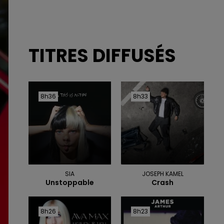
TITRES DIFFUSÉS
8h36
8h36
8h33
8h33
SIA
JOSEPH KAMEL
Unstoppable
Crash
8h26
8h26
8h23
8h23