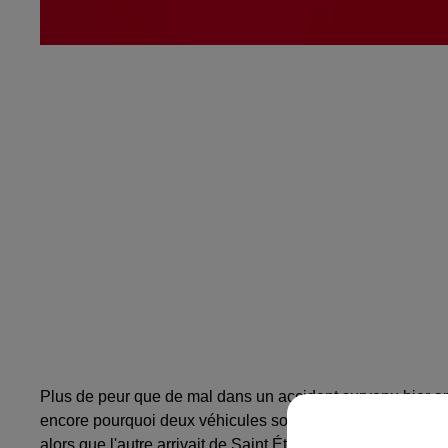
Plus de peur que de mal dans un accident survenu hier ap
encore pourquoi deux véhicules sont entrés en collision, 
alors que l'autre arrivait de Saint Étienne en direction de