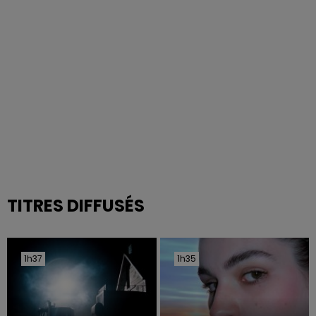
TITRES DIFFUSÉS
1h37
1h37
1h35
1h35