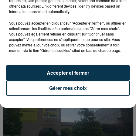
requested; Use precise geolocation data; Match and combine data from
other data sources; Link different devices; Identify devices based on
information transmitted automatically.
Vous pouvez accepter en cliquant sur "Accepter et fermer", ou affiner en
sélectionnant les finalités et/ou partenaires dans "Gérer mes choix".
Vous pouvez également refuser en cliquant sur "Continuer sans
accepter". Vos préférences ne s'appliqueront que pour ce site. Vous
pouvez mettre à jour vos choix, ou retirer votre consentement à tout
SAINT-ETIENNE : UN ENFANT DÉCÈDE APRÈS
moment via le lien "Gérer les cookies" situé en bas de chaque page.
UNE CHUTE DU 8E ÉTAGE
Accepter et fermer
Gérer mes choix