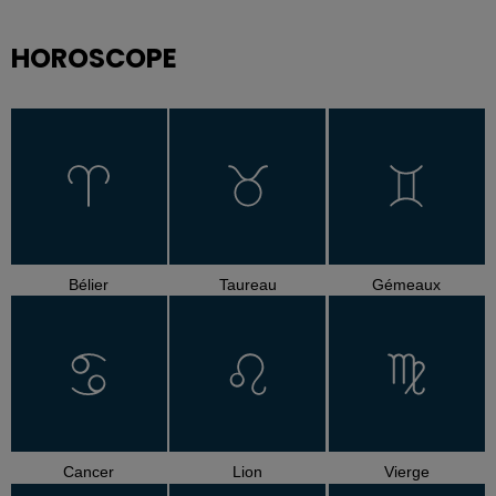
HOROSCOPE
Bélier
Taureau
Gémeaux
Cancer
Lion
Vierge