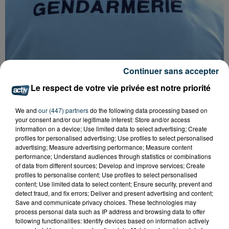
Continuer sans accepter
Le respect de votre vie privée est notre priorité
We and
our (447) partners
do the following data processing based on
FOREZTIVAL : DROGUÉ ET TENANT DES
your consent and/or our legitimate interest: Store and/or access
PROPOS DÉPLACÉS, UN FESTIVALIER A...
information on a device; Use limited data to select advertising; Create
profiles for personalised advertising; Use profiles to select personalised
advertising; Measure advertising performance; Measure content
performance; Understand audiences through statistics or combinations
of data from different sources; Develop and improve services; Create
profiles to personalise content; Use profiles to select personalised
content; Use limited data to select content; Ensure security, prevent and
detect fraud, and fix errors; Deliver and present advertising and content;
Save and communicate privacy choices. These technologies may
process personal data such as IP address and browsing data to offer
following functionalities: Identify devices based on information actively