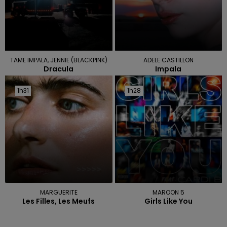
TAME IMPALA, JENNIE (BLACKPINK)
ADELE CASTILLON
Dracula
Impala
1h31
1h31
1h28
1h28
MARGUERITE
MAROON 5
Les Filles, Les Meufs
Girls Like You