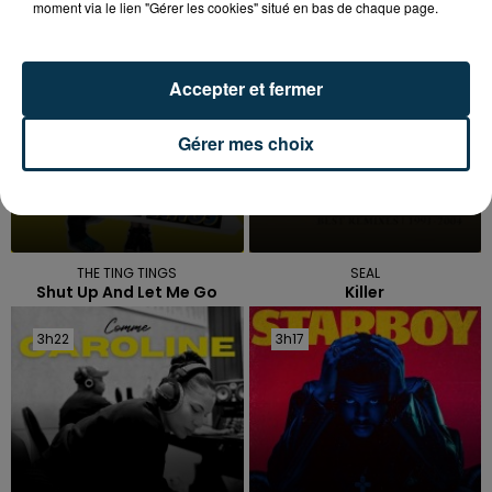
moment via le lien "Gérer les cookies" situé en bas de chaque page.
3h28
3h28
3h25
3h25
Accepter et fermer
Gérer mes choix
THE TING TINGS
SEAL
Shut Up And Let Me Go
Killer
3h22
3h22
3h17
3h17