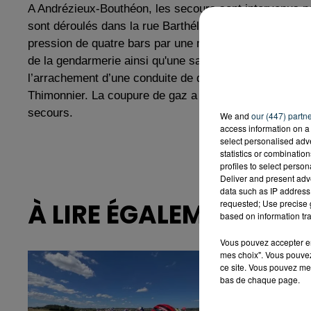
A Andrézieux-Bouthéon, les secours sont intervenus po
sont déroulés dans la rue Barthélémy Thimonnier après
pression de quatre bars par une mini-pelle. Durant l'i
de la gendarmerie ainsi qu'une salle de sport ont été con
l’arrachement d’une conduite de distribution sous une 
Thimonnier. La coupure de gaz a affecté 90 clients. Un
secours.
We and
our (447) partn
access information on a 
select personalised ad
statistics or combinatio
profiles to select person
Deliver and present adv
data such as IP address 
À LIRE ÉGALEMENT
requested; Use precise g
based on information tra
Vous pouvez accepter en 
mes choix". Vous pouvez
ce site. Vous pouvez met
bas de chaque page.