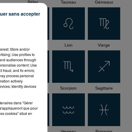
Bélier
Taureau
Gémeaux
uer sans accepter
Cancer
Lion
Vierge
erest: Store and/or
tising; Use profiles to
tand audiences through
personalise content; Use
 fraud, and fix errors;
 may process personal
mation actively
vices; Identify devices
Balance
Scorpion
Sagittaire
rtenaires dans "Gérer
s'appliqueront que pour
les cookies" situé en
Capricorne
Verseau
Poissons