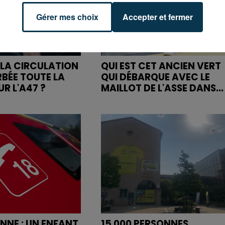
Gérer mes choix
Accepter et fermer
LA CIRCULATION
QUI EST CET ANCIEN VERT
RBÉE TOUTE LA
QUI DÉBARQUE AVEC LE
R L'A47 ?
MAILLOT DE L'ASSE DANS...
ENNE : UN ENFANT
15 000 PERSONNES