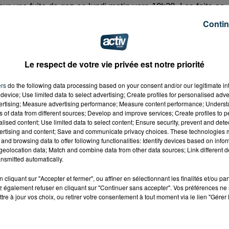
ur une fuite de gaz ce lundi matin vers 10h30. Les faits se
 l'arrachement d'une conduite de distribution sous une
Contin
ntervention des secours, une entreprise mais aussi les locaux
finés à titre préventif. La fuite de gaz a été c
onsécutive à
pression de 4 bars par une mini-pelle rue Barthélémy
Le respect de votre vie privée est notre priorité
e lance de protection a été mise en place dès l'arrivée des
ers
do the following data processing based on your consent and/or our legitimate int
device; Use limited data to select advertising; Create profiles for personalised adver
vertising; Measure advertising performance; Measure content performance; Unders
ns of data from different sources; Develop and improve services; Create profiles to 
alised content; Use limited data to select content; Ensure security, prevent and detect
ertising and content; Save and communicate privacy choices. These technologies
and browsing data to offer following functionalities: Identify devices based on infor
eolocation data; Match and combine data from other data sources; Link different de
nsmitted automatically.
cliquant sur "Accepter et fermer", ou affiner en sélectionnant les finalités et/ou pa
 également refuser en cliquant sur "Continuer sans accepter". Vos préférences ne 
tre à jour vos choix, ou retirer votre consentement à tout moment via le lien "Gérer 