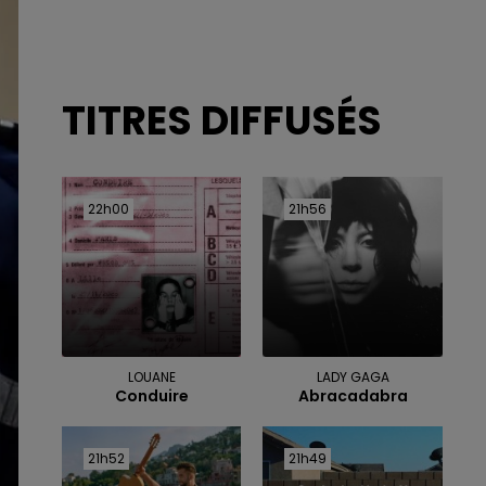
TITRES DIFFUSÉS
22h00
22h00
21h56
21h56
LOUANE
LADY GAGA
Conduire
Abracadabra
21h52
21h52
21h49
21h49