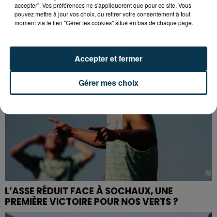
CYANOBACTÉRIES : LE PRÉFÊT PREND UN
accepter". Vos préférences ne s'appliqueront que pour ce site. Vous
ARRÊTÉ POUR LES ACTIVITÉS DE...
pouvez mettre à jour vos choix, ou retirer votre consentement à tout
moment via le lien "Gérer les cookies" situé en bas de chaque page.
Accepter et fermer
Gérer mes choix
L’ASSE RÉDUIT FACE À SOCHAUX, UNE
PREMIÈRE VICTOIRE POUR NOS VERTS ?