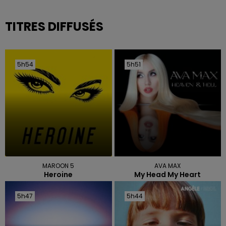
TITRES DIFFUSÉS
5h54
5h54
5h51
5h51
MAROON 5
AVA MAX
Heroine
My Head My Heart
5h47
5h47
5h44
5h44