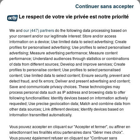
Continuer sans accepter
Le respect de votre vie privée est notre priorité
ASSE : UN COMMUNIQUÉ COMMUN POUR
DEMANDER LE DÉPART DE PIERRE EKWAH
We and
our (447) partners
do the following data processing based on
your consent and/or our legitimate interest: Store and/or access
information on a device; Use limited data to select advertising; Create
profiles for personalised advertising; Use profiles to select personalised
advertising; Measure advertising performance; Measure content
performance; Understand audiences through statistics or combinations
of data from different sources; Develop and improve services; Create
profiles to personalise content; Use profiles to select personalised
content; Use limited data to select content; Ensure security, prevent and
detect fraud, and fix errors; Deliver and present advertising and content;
Save and communicate privacy choices. These technologies may
process personal data such as IP address and browsing data to offer
following functionalities: Identify devices based on information actively
requested; Use precise geolocation data; Match and combine data from
other data sources; Link different devices; Identify devices based on
information transmitted automatically.
Vous pouvez accepter en cliquant sur "Accepter et fermer", ou affiner en
sélectionnant les finalités et/ou partenaires dans "Gérer mes choix".
Vous pouvez également refuser en cliquant sur "Continuer sans