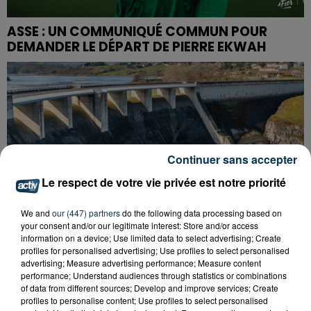
ASSE : UN COMMUNIQUÉ COMMUN POUR
DEMANDER LE DÉPART DE PIERRE EKWAH
Continuer sans accepter
Le respect de votre vie privée est notre priorité
We and
our (447) partners
do the following data processing based on
your consent and/or our legitimate interest: Store and/or access
information on a device; Use limited data to select advertising; Create
profiles for personalised advertising; Use profiles to select personalised
advertising; Measure advertising performance; Measure content
performance; Understand audiences through statistics or combinations
of data from different sources; Develop and improve services; Create
CYANOBACTÉRIES : LE PRÉFÊT PREND UN
profiles to personalise content; Use profiles to select personalised