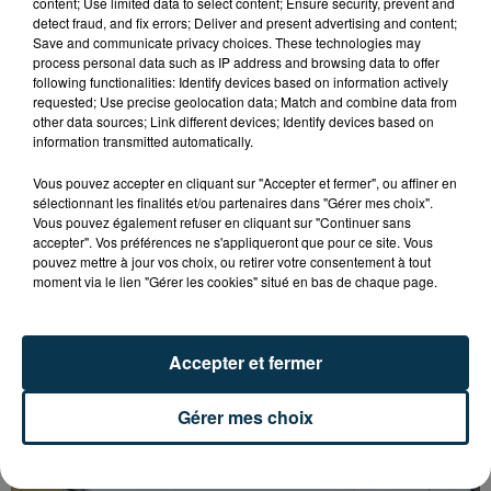
ARRÊTÉ POUR LES ACTIVITÉS DE...
content; Use limited data to select content; Ensure security, prevent and
detect fraud, and fix errors; Deliver and present advertising and content;
Save and communicate privacy choices. These technologies may
process personal data such as IP address and browsing data to offer
following functionalities: Identify devices based on information actively
requested; Use precise geolocation data; Match and combine data from
other data sources; Link different devices; Identify devices based on
information transmitted automatically.
Vous pouvez accepter en cliquant sur "Accepter et fermer", ou affiner en
sélectionnant les finalités et/ou partenaires dans "Gérer mes choix".
Vous pouvez également refuser en cliquant sur "Continuer sans
accepter". Vos préférences ne s'appliqueront que pour ce site. Vous
pouvez mettre à jour vos choix, ou retirer votre consentement à tout
moment via le lien "Gérer les cookies" situé en bas de chaque page.
Accepter et fermer
L’ASSE RÉDUIT FACE À SOCHAUX, UNE
Gérer mes choix
PREMIÈRE VICTOIRE POUR NOS VERTS ?