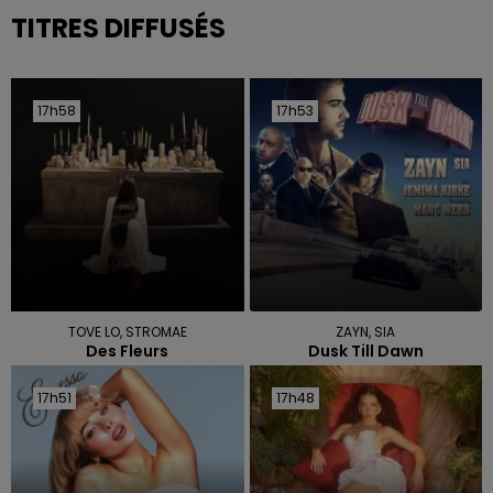
TITRES DIFFUSÉS
17h58
17h58
17h53
17h53
TOVE LO, STROMAE
ZAYN, SIA
Des Fleurs
Dusk Till Dawn
17h51
17h51
17h48
17h48