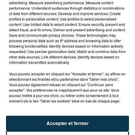
advertising; Measure advertising performance; Measure content
performance; Understand audiences through statistics or combinations
of data from different sources; Develop and improve services; Create
profiles to personalise content; Use profiles to select personalised
content; Use limited data to select content; Ensure security, prevent and
detect fraud, and fix errors; Deliver and present advertising and content;
Save and communicate privacy choices. These technologies may
process personal data such as IP address and browsing data to offer
following functionalities: Identify devices based on information actively
requested; Use precise geolocation data; Match and combine data from
TITRES DIFFUSÉS
other data sources; Link different devices; Identify devices based on
information transmitted automatically.
Vous pouvez accepter en cliquant sur "Accepter et fermer", ou affiner en
21h00
21h00
20h56
20h56
sélectionnant les finalités et/ou partenaires dans "Gérer mes choix".
Vous pouvez également refuser en cliquant sur "Continuer sans
accepter". Vos préférences ne s'appliqueront que pour ce site. Vous
pouvez mettre à jour vos choix, ou retirer votre consentement à tout
moment via le lien "Gérer les cookies" situé en bas de chaque page.
Accepter et fermer