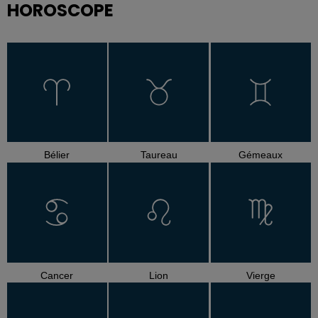
HOROSCOPE
Bélier
Taureau
Gémeaux
Cancer
Lion
Vierge