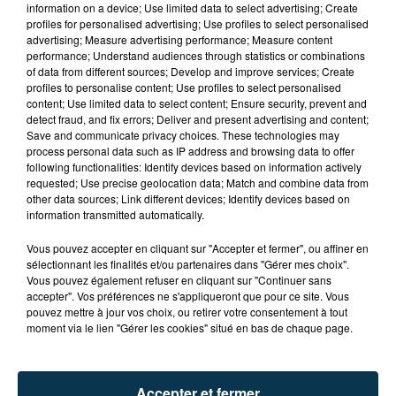
information on a device; Use limited data to select advertising; Create
profiles for personalised advertising; Use profiles to select personalised
advertising; Measure advertising performance; Measure content
performance; Understand audiences through statistics or combinations
of data from different sources; Develop and improve services; Create
profiles to personalise content; Use profiles to select personalised
content; Use limited data to select content; Ensure security, prevent and
detect fraud, and fix errors; Deliver and present advertising and content;
Save and communicate privacy choices. These technologies may
process personal data such as IP address and browsing data to offer
following functionalities: Identify devices based on information actively
requested; Use precise geolocation data; Match and combine data from
other data sources; Link different devices; Identify devices based on
information transmitted automatically.
TITRES DIFFUSÉS
Vous pouvez accepter en cliquant sur "Accepter et fermer", ou affiner en
sélectionnant les finalités et/ou partenaires dans "Gérer mes choix".
Vous pouvez également refuser en cliquant sur "Continuer sans
23h35
23h35
23h35
23h35
accepter". Vos préférences ne s'appliqueront que pour ce site. Vous
pouvez mettre à jour vos choix, ou retirer votre consentement à tout
moment via le lien "Gérer les cookies" situé en bas de chaque page.
Accepter et fermer