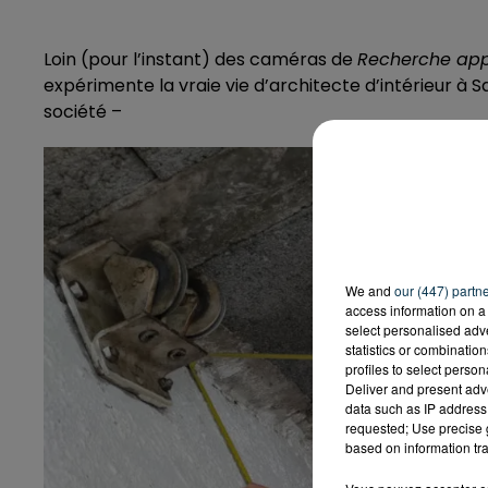
Loin (pour l’instant) des caméras de
Recherche ap
expérimente la vraie vie d’architecte d’intérieur à S
société –
We and
our (447) partn
access information on a 
select personalised ad
statistics or combinatio
profiles to select person
Deliver and present adv
data such as IP address 
requested; Use precise g
based on information tra