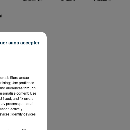
i
uer sans accepter
erest: Store and/or
tising; Use profiles to
tand audiences through
personalise content; Use
 fraud, and fix errors;
 may process personal
mation actively
vices; Identify devices