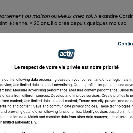
partement ou maison
ou
Mieux chez soi
, Alexandre Corsin
aint-Étienne. A 26 ans, il a créé depuis quelques mois sa
Contin
Le respect de votre vie privée est notre priorité
ers
do the following data processing based on your consent and/or our legitimate int
device; Use limited data to select advertising; Create profiles for personalised adver
vertising; Measure advertising performance; Measure content performance; Unders
ns of data from different sources; Develop and improve services; Create profiles to 
alised content; Use limited data to select content; Ensure security, prevent and detect
ertising and content; Save and communicate privacy choices. These technologies
and browsing data to offer following functionalities: Identify devices based on infor
eolocation data; Match and combine data from other data sources; Link different de
nsmitted automatically.