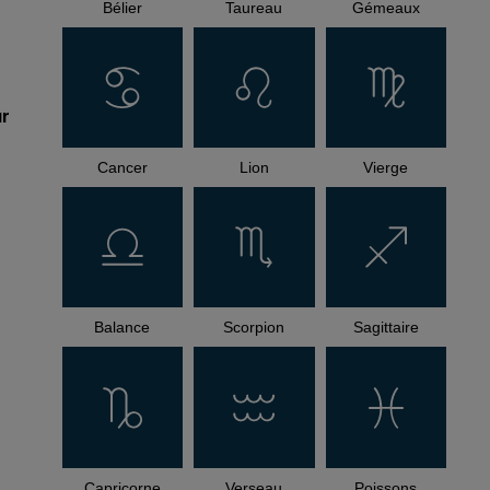
Bélier
Taureau
Gémeaux
ur
Cancer
Lion
Vierge
Balance
Scorpion
Sagittaire
Capricorne
Verseau
Poissons