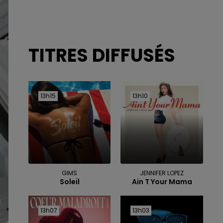
TITRES DIFFUSÉS
13h15
13h15
13h10
13h10
GIMS
JENNIFER LOPEZ
Soleil
Ain T Your Mama
13h07
13h07
13h03
13h03