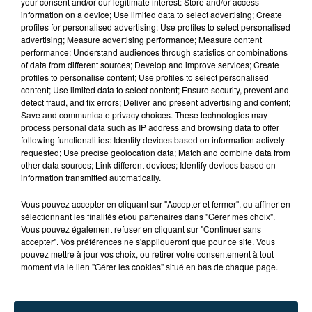
your consent and/or our legitimate interest: Store and/or access
information on a device; Use limited data to select advertising; Create
profiles for personalised advertising; Use profiles to select personalised
advertising; Measure advertising performance; Measure content
performance; Understand audiences through statistics or combinations
of data from different sources; Develop and improve services; Create
profiles to personalise content; Use profiles to select personalised
content; Use limited data to select content; Ensure security, prevent and
detect fraud, and fix errors; Deliver and present advertising and content;
Save and communicate privacy choices. These technologies may
process personal data such as IP address and browsing data to offer
following functionalities: Identify devices based on information actively
requested; Use precise geolocation data; Match and combine data from
other data sources; Link different devices; Identify devices based on
information transmitted automatically.
TITRES DIFFUSÉS
Vous pouvez accepter en cliquant sur "Accepter et fermer", ou affiner en
sélectionnant les finalités et/ou partenaires dans "Gérer mes choix".
Vous pouvez également refuser en cliquant sur "Continuer sans
accepter". Vos préférences ne s'appliqueront que pour ce site. Vous
20h20
20h20
20h16
20h16
pouvez mettre à jour vos choix, ou retirer votre consentement à tout
moment via le lien "Gérer les cookies" situé en bas de chaque page.