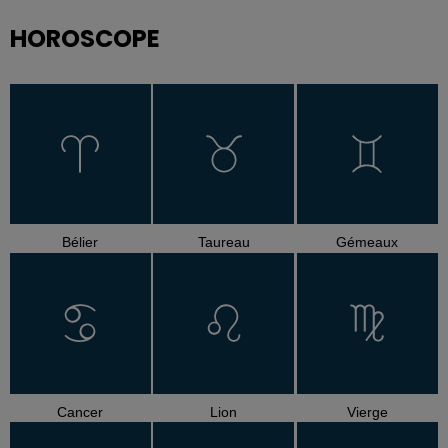
HOROSCOPE
Bélier
Taureau
Gémeaux
Cancer
Lion
Vierge