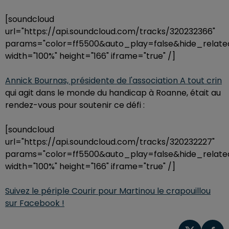
[soundcloud
url="https://api.soundcloud.com/tracks/320232366"
params="color=ff5500&auto_play=false&hide_rela
width="100%" height="166" iframe="true" /]
Annick Bournas, présidente de l'association A tout crin
qui agit dans le monde du handicap à Roanne, était au
rendez-vous pour soutenir ce défi :
[soundcloud
url="https://api.soundcloud.com/tracks/320232227"
params="color=ff5500&auto_play=false&hide_rela
width="100%" height="166" iframe="true" /]
Suivez le périple Courir pour Martinou le crapouillou
sur Facebook !