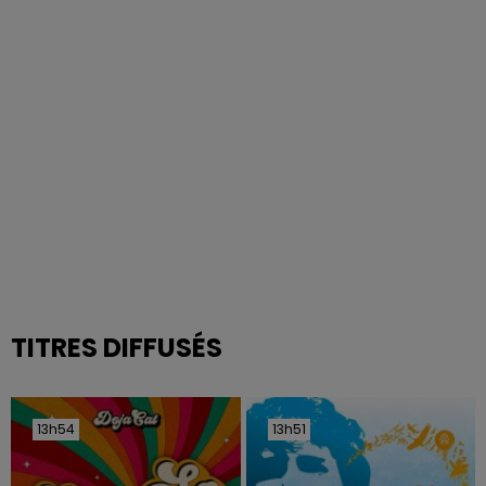
TITRES DIFFUSÉS
13h54
13h54
13h51
13h51