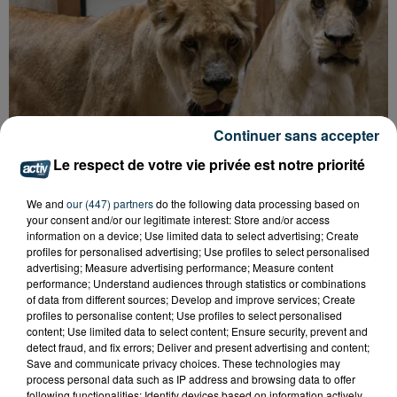
Continuer sans accepter
Le respect de votre vie privée est notre priorité
We and
our (447) partners
do the following data processing based on
your consent and/or our legitimate interest: Store and/or access
information on a device; Use limited data to select advertising; Create
LOIRE : 4 NOUVEAUX FÉLINS DE CIRQUE
profiles for personalised advertising; Use profiles to select personalised
ACCUEILLIS À...
advertising; Measure advertising performance; Measure content
performance; Understand audiences through statistics or combinations
of data from different sources; Develop and improve services; Create
profiles to personalise content; Use profiles to select personalised
content; Use limited data to select content; Ensure security, prevent and
detect fraud, and fix errors; Deliver and present advertising and content;
Save and communicate privacy choices. These technologies may
process personal data such as IP address and browsing data to offer
following functionalities: Identify devices based on information actively