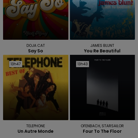
DOJA CAT
JAMES BLUNT
Say So
You Re Beautiful
13h47
13h47
13h43
13h43
TELEPHONE
OFENBACH, STARSAILOR
Un Autre Monde
Four To The Floor