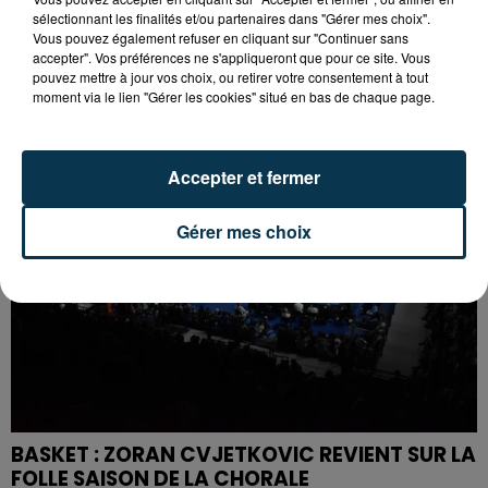
sélectionnant les finalités et/ou partenaires dans "Gérer mes choix".
BASKET : LA CHORALE MAITRE DU DERBY DE LA
Vous pouvez également refuser en cliquant sur "Continuer sans
LOIRE
accepter". Vos préférences ne s'appliqueront que pour ce site. Vous
pouvez mettre à jour vos choix, ou retirer votre consentement à tout
moment via le lien "Gérer les cookies" situé en bas de chaque page.
Accepter et fermer
Gérer mes choix
BASKET : ZORAN CVJETKOVIC REVIENT SUR LA
FOLLE SAISON DE LA CHORALE