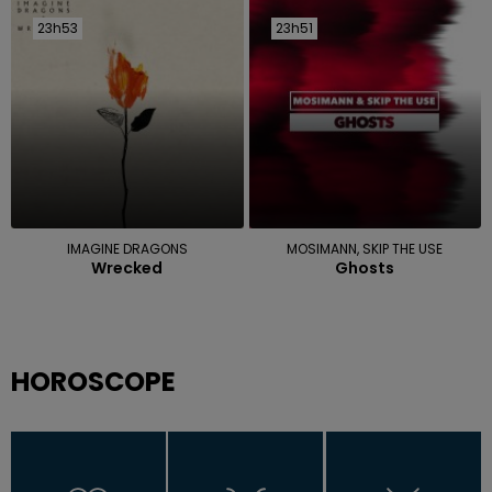
23h53
23h53
23h51
23h51
IMAGINE DRAGONS
MOSIMANN, SKIP THE USE
Wrecked
Ghosts
HOROSCOPE