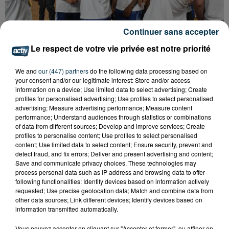
Continuer sans accepter
BASKET : LA CHORALE INTRAITABLE JUSQU'AU
Le respect de votre vie privée est notre priorité
BOUT
We and
our (447) partners
do the following data processing based on
your consent and/or our legitimate interest: Store and/or access
information on a device; Use limited data to select advertising; Create
profiles for personalised advertising; Use profiles to select personalised
advertising; Measure advertising performance; Measure content
performance; Understand audiences through statistics or combinations
of data from different sources; Develop and improve services; Create
profiles to personalise content; Use profiles to select personalised
content; Use limited data to select content; Ensure security, prevent and
detect fraud, and fix errors; Deliver and present advertising and content;
Save and communicate privacy choices. These technologies may
process personal data such as IP address and browsing data to offer
following functionalities: Identify devices based on information actively
requested; Use precise geolocation data; Match and combine data from
other data sources; Link different devices; Identify devices based on
information transmitted automatically.
Vous pouvez accepter en cliquant sur "Accepter et fermer", ou affiner en