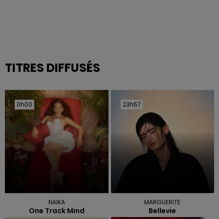
TITRES DIFFUSÉS
0h00
0h00
23h57
23h57
NAIKA
MARGUERITE
One Track Mind
Bellevie