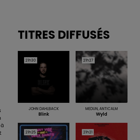
TITRES DIFFUSÉS
21h30
21h30
21h27
21h27
JOHN DAHLBACK
MEDUN, ANTICALM
s
Blink
Wyld
n
 à
21h25
21h25
21h21
21h21
t