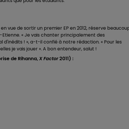
ants que pour les étudiants.
o en vue de sortir un premier EP en 2012, réserve beaucou
t-Etienne. « Je vais chanter principalement des
d'inédits ! », a-t-il confié à notre rédaction. « Pour les
elles je vais jouer ». A bon entendeur, salut !
rise de Rihanna,
X Factor
2011) :