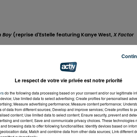
 Boy
(reprise d'Estelle featuring Kanye West,
X Factor
Contin
Le respect de votre vie privée est notre priorité
ers
do the following data processing based on your consent and/or our legitimate int
device; Use limited data to select advertising; Create profiles for personalised adver
vertising; Measure advertising performance; Measure content performance; Unders
ns of data from different sources; Develop and improve services; Create profiles to 
alised content; Use limited data to select content; Ensure security, prevent and detect
ertising and content; Save and communicate privacy choices. These technologies
and browsing data to offer following functionalities: Identify devices based on infor
eolocation data; Match and combine data from other data sources; Link different de
nsmitted automatically.