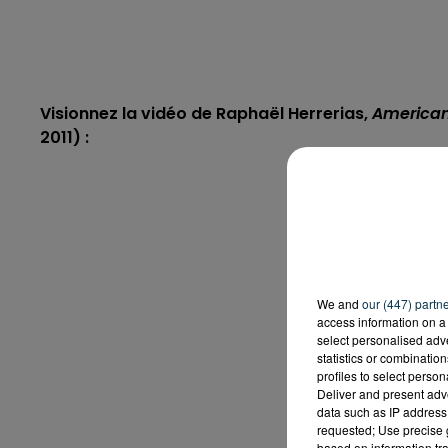
Visionnez la vidéo de Raphaël Herrerias,
American
2011) :
We and
our (447) partn
access information on a 
select personalised ad
statistics or combinatio
profiles to select person
Deliver and present adv
data such as IP address 
requested; Use precise g
based on information tra