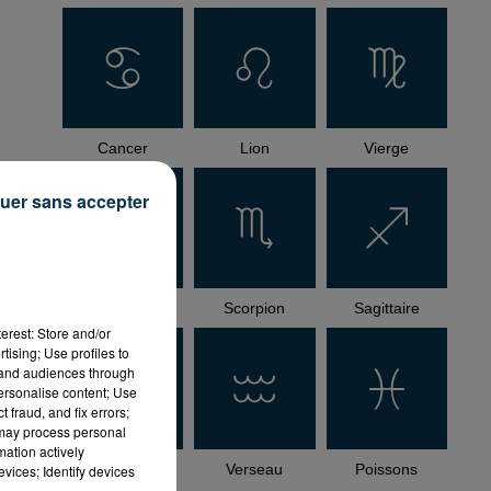
Cancer
Lion
Vierge
uer sans accepter
Balance
Scorpion
Sagittaire
erest: Store and/or
tising; Use profiles to
tand audiences through
personalise content; Use
 fraud, and fix errors;
 may process personal
mation actively
Capricorne
Verseau
Poissons
vices; Identify devices