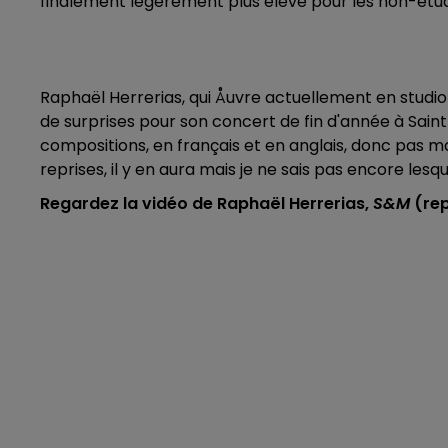
finalement légèrement plus élevé pour les non-étudi
Raphaël Herrerias, qui Åuvre actuellement en studi
de surprises pour son concert de fin d'année à Sain
compositions, en français et en anglais, donc pas mal 
reprises, il y en aura mais je ne sais pas encore lesqu
Regardez la vidéo de Raphaël Herrerias,
S&M
(rep