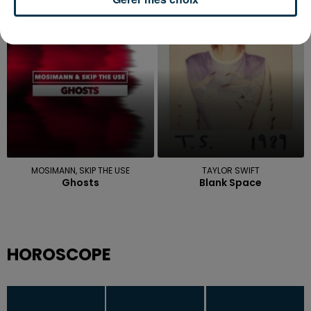
La Lune
Le Sens De La Vie
19h25
19h25
19h21
19h21
MOSIMANN, SKIP THE USE
TAYLOR SWIFT
Ghosts
Blank Space
HOROSCOPE