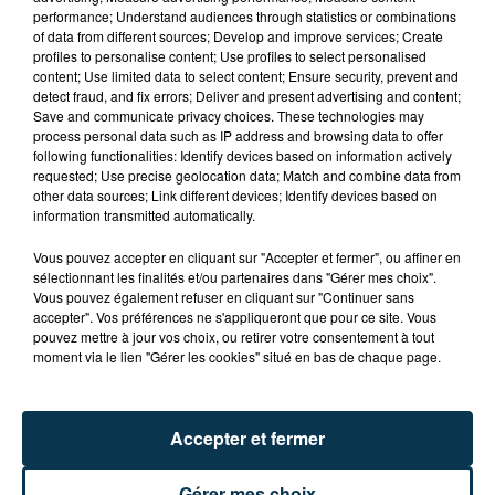
performance; Understand audiences through statistics or combinations
of data from different sources; Develop and improve services; Create
profiles to personalise content; Use profiles to select personalised
content; Use limited data to select content; Ensure security, prevent and
detect fraud, and fix errors; Deliver and present advertising and content;
Save and communicate privacy choices. These technologies may
process personal data such as IP address and browsing data to offer
following functionalities: Identify devices based on information actively
TITRES DIFFUSÉS
requested; Use precise geolocation data; Match and combine data from
other data sources; Link different devices; Identify devices based on
information transmitted automatically.
Vous pouvez accepter en cliquant sur "Accepter et fermer", ou affiner en
19h31
19h31
19h27
19h27
sélectionnant les finalités et/ou partenaires dans "Gérer mes choix".
Vous pouvez également refuser en cliquant sur "Continuer sans
accepter". Vos préférences ne s'appliqueront que pour ce site. Vous
pouvez mettre à jour vos choix, ou retirer votre consentement à tout
moment via le lien "Gérer les cookies" situé en bas de chaque page.
Accepter et fermer
CHRISTOPHE MAE
TAL
Gérer mes choix