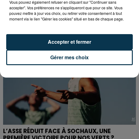
Vous pouvez également refuser en cliquant sur "Continuer sans
accepter". Vos préférences ne s'appliqueront que pour ce site. Vous
CYANOBACTÉRIES : LE PRÉFÊT PREND UN
pouvez mettre à jour vos choix, ou retirer votre consentement à tout
ARRÊTÉ POUR LES ACTIVITÉS DE...
moment via le lien "Gérer les cookies" situé en bas de chaque page.
Accepter et fermer
Gérer mes choix
L’ASSE RÉDUIT FACE À SOCHAUX, UNE
PREMIÈRE VICTOIRE POUR NOS VERTS ?