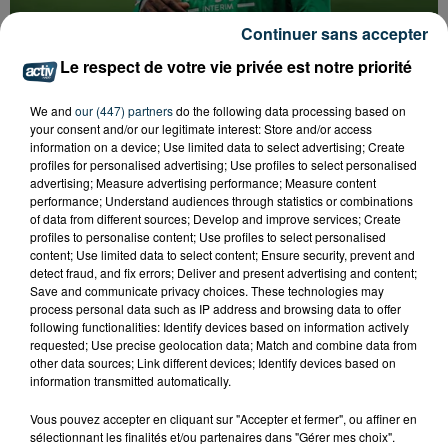
Continuer sans accepter
Le respect de votre vie privée est notre priorité
ASSE : UN COMMUNIQUÉ COMMUN POUR
We and
our (447) partners
do the following data processing based on
DEMANDER LE DÉPART DE PIERRE EKWAH
your consent and/or our legitimate interest: Store and/or access
information on a device; Use limited data to select advertising; Create
profiles for personalised advertising; Use profiles to select personalised
advertising; Measure advertising performance; Measure content
performance; Understand audiences through statistics or combinations
of data from different sources; Develop and improve services; Create
profiles to personalise content; Use profiles to select personalised
content; Use limited data to select content; Ensure security, prevent and
detect fraud, and fix errors; Deliver and present advertising and content;
Save and communicate privacy choices. These technologies may
process personal data such as IP address and browsing data to offer
following functionalities: Identify devices based on information actively
requested; Use precise geolocation data; Match and combine data from
other data sources; Link different devices; Identify devices based on
information transmitted automatically.
Vous pouvez accepter en cliquant sur "Accepter et fermer", ou affiner en
sélectionnant les finalités et/ou partenaires dans "Gérer mes choix".