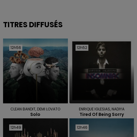
TITRES DIFFUSÉS
12h56
12h56
12h52
12h52
CLEAN BANDIT, DEMI LOVATO
ENRIQUE IGLESIAS, NADIYA
Solo
Tired Of Being Sorry
12h49
12h49
12h46
12h46