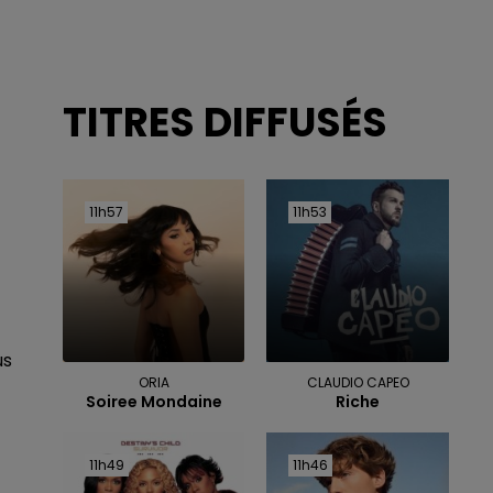
TITRES DIFFUSÉS
11h57
11h57
11h53
11h53
us
ORIA
CLAUDIO CAPEO
Soiree Mondaine
Riche
11h49
11h49
11h46
11h46