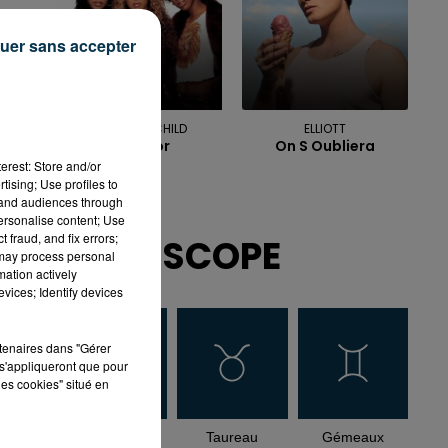
uer sans accepter
DESTINY S CHILD
ELLIOTT
Survivor
On S Oubliera
erest: Store and/or
tising; Use profiles to
tand audiences through
personalise content; Use
 fraud, and fix errors;
HOROSCOPE
 may process personal
mation actively
vices; Identify devices
rtenaires dans "Gérer
s'appliqueront que pour
les cookies" situé en
Bélier
Taureau
Gémeaux