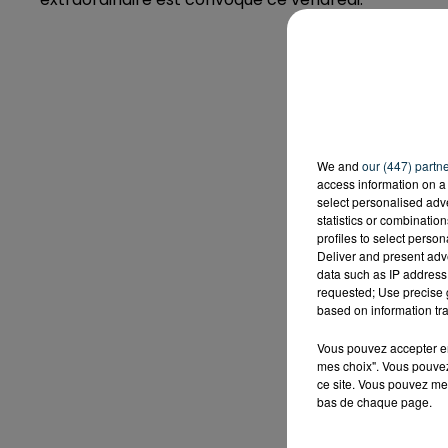
We and
our (447) partn
access information on a 
select personalised ad
statistics or combinatio
profiles to select person
Deliver and present adv
data such as IP address 
requested; Use precise g
based on information tra
Vous pouvez accepter en 
mes choix". Vous pouvez
ce site. Vous pouvez met
bas de chaque page.