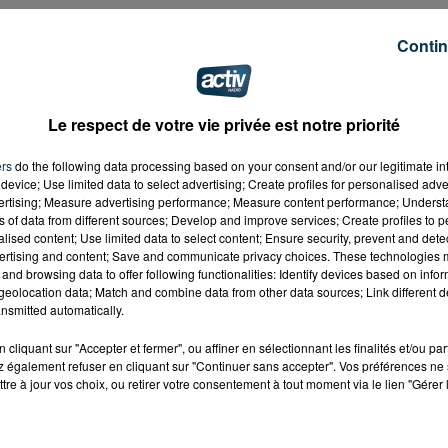
Contin
Le respect de votre vie privée est notre priorité
ers
do the following data processing based on your consent and/or our legitimate int
device; Use limited data to select advertising; Create profiles for personalised adver
vertising; Measure advertising performance; Measure content performance; Unders
ns of data from different sources; Develop and improve services; Create profiles to 
alised content; Use limited data to select content; Ensure security, prevent and detect
ertising and content; Save and communicate privacy choices. These technologies
and browsing data to offer following functionalities: Identify devices based on infor
eolocation data; Match and combine data from other data sources; Link different de
nsmitted automatically.
cliquant sur "Accepter et fermer", ou affiner en sélectionnant les finalités et/ou pa
 également refuser en cliquant sur "Continuer sans accepter". Vos préférences ne 
tre à jour vos choix, ou retirer votre consentement à tout moment via le lien "Gérer 