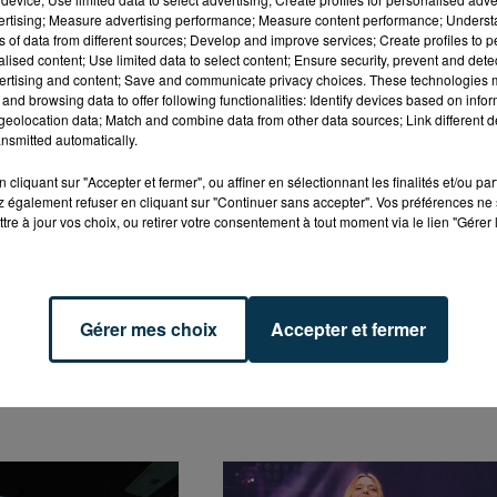
vertising; Measure advertising performance; Measure content performance; Unders
ns of data from different sources; Develop and improve services; Create profiles to 
alised content; Use limited data to select content; Ensure security, prevent and detect
de musique, une playlist collector... Les meilleurs tubes
ertising and content; Save and communicate privacy choices. These technologies
and browsing data to offer following functionalities: Identify devices based on infor
t, alors que tous les plus gros hits dance des années 90
eolocation data; Match and combine data from other data sources; Link different de
s revival jusqu'à 4 heures !
nsmitted automatically.
cliquant sur "Accepter et fermer", ou affiner en sélectionnant les finalités et/ou pa
 également refuser en cliquant sur "Continuer sans accepter". Vos préférences ne 
tre à jour vos choix, ou retirer votre consentement à tout moment via le lien "Gérer 
Gérer mes choix
Accepter et fermer