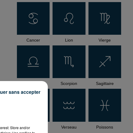
Cancer
Lion
Vierge
Balance
Scorpion
Sagittaire
uer sans accepter
Capricorne
Verseau
Poissons
erest: Store and/or
tising; Use profiles to