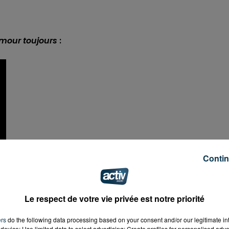
amour toujours
:
Contin
Le respect de votre vie privée est notre priorité
ers
do the following data processing based on your consent and/or our legitimate int
device; Use limited data to select advertising; Create profiles for personalised adver