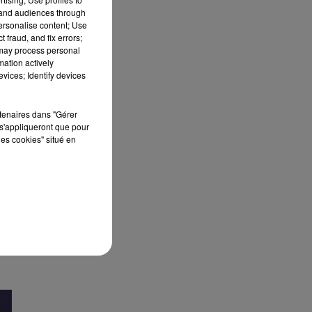
tand audiences through
personalise content; Use
 fraud, and fix errors;
 may process personal
mation actively
vices; Identify devices
rtenaires dans "Gérer
s'appliqueront que pour
les cookies" situé en