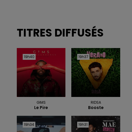
TITRES DIFFUSÉS
19h40
19h40
19h37
19h37
GIMS
RIDSA
Le Pire
Booste
19h34
19h34
19h31
19h31