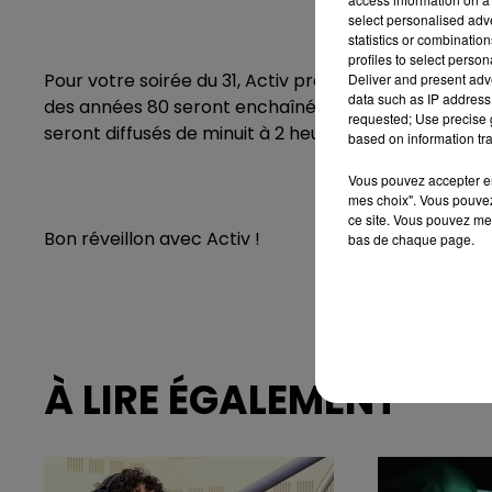
select personalised ad
statistics or combinatio
profiles to select person
Pour votre soirée du 31, Activ programme huit heures 
Deliver and present adv
data such as IP address 
des années 80 seront enchaînés de 20 heures à minui
requested; Use precise g
seront diffusés de minuit à 2 heures et suivis de titre
based on information tra
Vous pouvez accepter en 
mes choix". Vous pouvez
ce site. Vous pouvez met
Bon réveillon avec Activ !
bas de chaque page.
À LIRE ÉGALEMENT