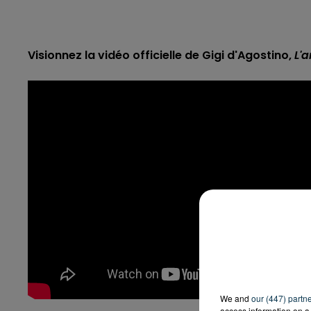
Visionnez la vidéo officielle de Gigi d'Agostino,
L'
We and
our (447) partn
access information on a 