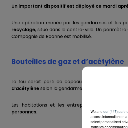
Un important dispositif est déployé ce mardi aprè
Une opération menée par les gendarmes et les pomp
recyclage
, situé dans le centre-ville. Un périmètr
Compagnie de Roanne est mobilisé.
Bouteilles de gaz et d’acétylène
Le feu serait parti de copeaux métalliques, ave
d’acétylène
selon la gendarmerie.
Les habitations et les entreprises alentours 
personnes
.
We and
our (447) partn
access information on a 
select personalised ad
statistics or combinatio