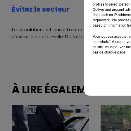
profiles to select person
Évitez le secteur
Deliver and present adv
data such as IP address 
requested; Use precise g
based on information tra
La circulation est aussi très compliquée ce mard
d’éviter le centre-ville. De forts ralentissements so
Vous pouvez accepter en 
mes choix". Vous pouvez
ce site. Vous pouvez met
bas de chaque page.
À LIRE ÉGALEMENT