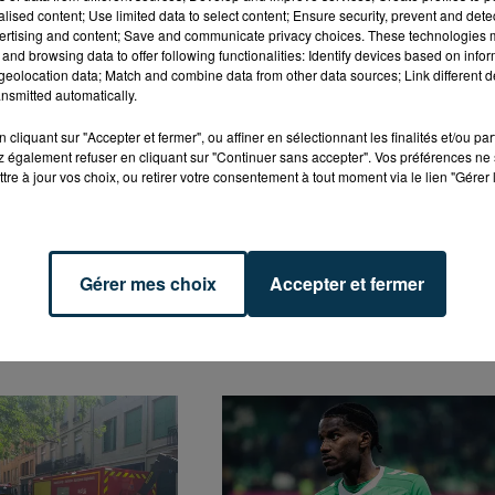
alised content; Use limited data to select content; Ensure security, prevent and detect
ertising and content; Save and communicate privacy choices. These technologies
and browsing data to offer following functionalities: Identify devices based on infor
eolocation data; Match and combine data from other data sources; Link different de
nsmitted automatically.
i après-midi, les gendarmes demandent aux automobilis
nt constatés sur la
D482.
cliquant sur "Accepter et fermer", ou affiner en sélectionnant les finalités et/ou pa
 également refuser en cliquant sur "Continuer sans accepter". Vos préférences ne 
tre à jour vos choix, ou retirer votre consentement à tout moment via le lien "Gérer 
Gérer mes choix
Accepter et fermer