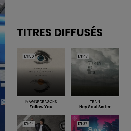
TITRES DIFFUSÉS
17h50
17h50
17h47
17h47
IMAGINE DRAGONS
TRAIN
Follow You
Hey Soul Sister
17h44
17h44
17h37
17h37