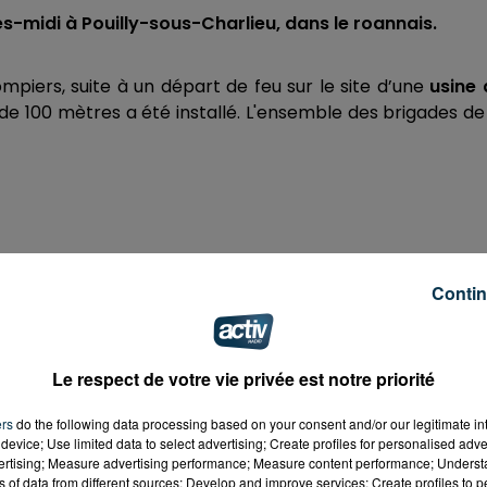
s-midi à Pouilly-sous-Charlieu, dans le roannais.
iers, suite à un départ de feu sur le site d’une
usine 
e de 100 mètres a été installé. L'ensemble des brigades de
Contin
c un
risque de propagation à des bouteilles de gaz 
Le respect de votre vie privée est notre priorité
ont été évacuées. Cela représente une
cinquantaine 
ers
do the following data processing based on your consent and/or our legitimate int
device; Use limited data to select advertising; Create profiles for personalised adver
vertising; Measure advertising performance; Measure content performance; Unders
ns of data from different sources; Develop and improve services; Create profiles to 