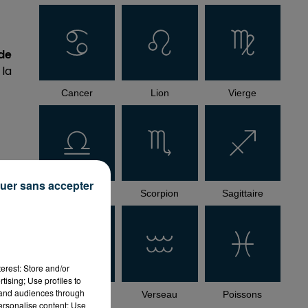
de
 la
Cancer
Lion
Vierge
uer sans accepter
Balance
Scorpion
Sagittaire
et
de
erest: Store and/or
tising; Use profiles to
tand audiences through
Capricorne
Verseau
Poissons
personalise content; Use