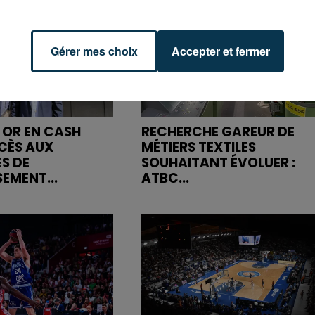
Gérer mes choix
Accepter et fermer
 OR EN CASH
RECHERCHE GAREUR DE
CÈS AUX
MÉTIERS TEXTILES
S DE
SOUHAITANT ÉVOLUER :
SEMENT...
ATBC...