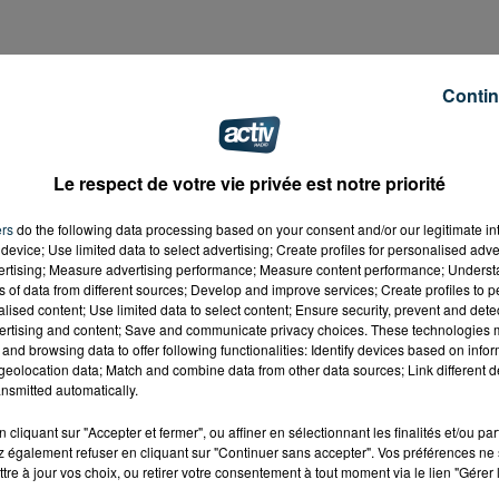
Contin
ières heures
, le collège Louise Michel de Rive-de-Gier a é
1 heures, à la suite de ce dégât des eaux, survenu dans c
, à la frontière avec Chateauneuf.
Le respect de votre vie privée est notre priorité
ymnase. La décision a donc été prise d'évacuer les 450
ers
do the following data processing based on your consent and/or our legitimate int
e.
device; Use limited data to select advertising; Create profiles for personalised adver
vertising; Measure advertising performance; Measure content performance; Unders
ns of data from different sources; Develop and improve services; Create profiles to 
alised content; Use limited data to select content; Ensure security, prevent and detect
ertising and content; Save and communicate privacy choices. These technologies
and browsing data to offer following functionalities: Identify devices based on infor
eolocation data; Match and combine data from other data sources; Link different de
nsmitted automatically.
cliquant sur "Accepter et fermer", ou affiner en sélectionnant les finalités et/ou pa
 également refuser en cliquant sur "Continuer sans accepter". Vos préférences ne 
tre à jour vos choix, ou retirer votre consentement à tout moment via le lien "Gérer 