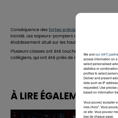
Conséquence des
fortes précipitations de ces dern
inondé. Les sapeurs-pompiers ont été appelés vers 1
établissement situé sur les hauteurs de la commune
Plusieurs classes ont été touchées, tout comme le g
We and
our (447) partn
collégiens, qui ont été priés de regagner leur domicil
access information on a 
select personalised ad
statistics or combinatio
profiles to select person
Deliver and present adv
data such as IP address 
requested; Use precise g
À LIRE ÉGALEMENT
based on information tra
Vous pouvez accepter en 
mes choix". Vous pouvez
ce site. Vous pouvez met
bas de chaque page.