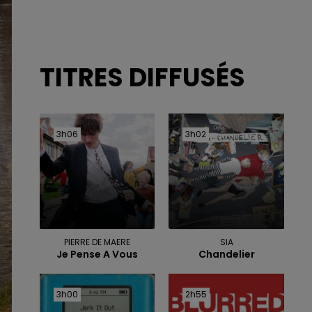
TITRES DIFFUSÉS
3h06
3h06
3h02
3h02
PIERRE DE MAERE
SIA
Je Pense A Vous
Chandelier
3h00
3h00
2h55
2h55