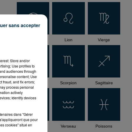
uer sans accepter
té
et
Cancer
Lion
Vierge
erest: Store and/or
tising; Use profiles to
tand audiences through
personalise content; Use
 fraud, and fix errors;
Balance
Scorpion
Sagittaire
 may process personal
mation actively
vices; Identify devices
rtenaires dans "Gérer
s'appliqueront que pour
les cookies" situé en
Capricorne
Verseau
Poissons