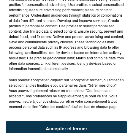
profiles for personalised advertising; Use profiles to select personalised
advertising; Measure advertising performance; Measure content
performance; Understand audiences through statistics or combinations
of data from different sources; Develop and improve services; Create
profiles to personalise content; Use profiles to select personalised
content; Use limited data to select content; Ensure security, prevent and
detect fraud, and fix errors; Deliver and present advertising and content;
Save and communicate privacy choices. These technologies may
process personal data such as IP address and browsing data to offer
following functionalities: Identify devices based on information actively
requested; Use precise geolocation data; Match and combine data from
other data sources; Link different devices; Identify devices based on
TITRES DIFFUSÉS
information transmitted automatically.
Vous pouvez accepter en cliquant sur "Accepter et fermer", ou affiner en
sélectionnant les finalités et/ou partenaires dans "Gérer mes choix".
Vous pouvez également refuser en cliquant sur "Continuer sans
20h06
20h06
20h03
20h03
accepter". Vos préférences ne s'appliqueront que pour ce site. Vous
pouvez mettre à jour vos choix, ou retirer votre consentement à tout
moment via le lien "Gérer les cookies" situé en bas de chaque page.
Accepter et fermer