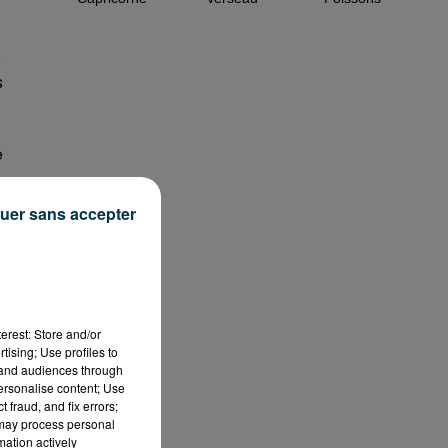
s
s
e
uer sans accepter
erest: Store and/or
s
tising; Use profiles to
tand audiences through
personalise content; Use
 fraud, and fix errors;
 may process personal
mation actively