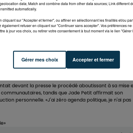
 doutes sur des cessions immobilières et le marché de
eolocation data; Match and combine data from other data sources; Link different de
nsmitted automatically.
aux affaires roannaises
dans une enquête autour du suici
cliquant sur "Accepter et fermer", ou affiner en sélectionnant les finalités et/ou pa
 le climat délétère autour des exécutifs roannais.
 également refuser en cliquant sur "Continuer sans accepter". Vos préférences ne 
tre à jour vos choix, ou retirer votre consentement à tout moment via le lien "Gérer 
LE, NOUS FAISONS DÉJÀ BEAUCOUP»
 dernier, Yves Nicolin a réaffirmé son ouverture au
conférences de territoire. «La parole est libre (aux
Gérer mes choix
Accepter et fermer
lleurs que «cet exécutif [...] est soudé [...] et solidaire».
 faisons déjà beaucoup». Il a également répondu à la
ésaccord, on s'en va ou on ferme sa gueule».
ntait devant la presse le procédé aboutissant à sa mise 
s communautaires, tandis que Jade Petit affirmait son
tion personnelle. «J'ai zéro agenda politique, je n'ai pas
le»