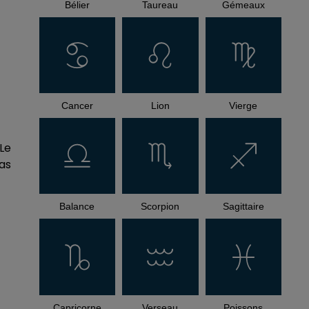
Bélier
Taureau
Gémeaux
Cancer
Lion
Vierge
 Le
pas
Balance
Scorpion
Sagittaire
Capricorne
Verseau
Poissons