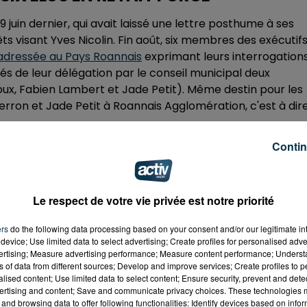
juin dernier, qui avait laissé une lettre posthume à ses
rêts visant Yves Nicolin. Fin août, six membres des exécutif
 adressée au Pays Roannais
exprimant leurs interrogation
s de leur délégation par le conseil municipal deux
ux, Fabien Lambert et Jade Petit). Même destin pour les
rron et Jade Petit à Roannais Agglomération, c'est à dir
UR DE LA RÉPUBLIQUE DE ROANNE À
Contin
'INTÉRÊTS
ers ne s'est pas arrêtée là. Le 30 mai dernier déjà, le
Le respect de votre vie privée est notre priorité
ise de sa vice-présidence à l'Agglo en raison de son
ment à la Justice à propos de l'attribution du marché de
ers
do the following data processing based on your consent and/or our legitimate int
rges. Un "article 40" qui n'est pas le seul effectué par de
device; Use limited data to select advertising; Create profiles for personalised adver
vertising; Measure advertising performance; Measure content performance; Unders
 également révélé récemment
dans les colonnes du Pays
ns of data from different sources; Develop and improve services; Create profiles to 
le jury d'un chantier mené à Roanne. Au printemps 2023,
alised content; Use limited data to select content; Ensure security, prevent and detect
 ouvert le bal avec un premier signalement auprès du
ertising and content; Save and communicate privacy choices. These technologies
and browsing data to offer following functionalities: Identify devices based on infor