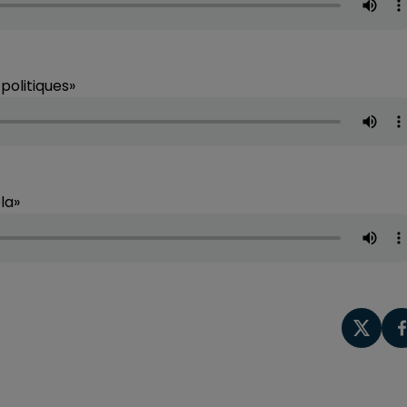
politiques»
ela»