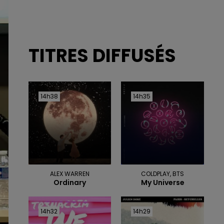
TITRES DIFFUSÉS
14h38
14h38
14h35
14h35
ALEX WARREN
COLDPLAY, BTS
Ordinary
My Universe
14h32
14h32
14h29
14h29