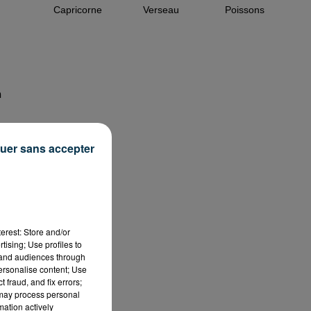
Capricorne
Verseau
Poissons
n
uer sans accepter
5%
de
erest: Store and/or
tising; Use profiles to
rs
tand audiences through
personalise content; Use
 fraud, and fix errors;
 may process personal
mation actively