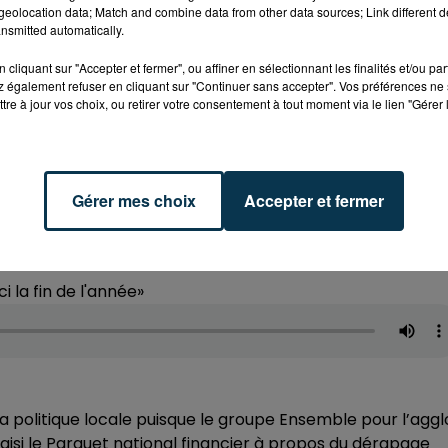
eolocation data; Match and combine data from other data sources; Link different de
nsmitted automatically.
acité»
cliquant sur "Accepter et fermer", ou affiner en sélectionnant les finalités et/ou pa
 également refuser en cliquant sur "Continuer sans accepter". Vos préférences ne 
tre à jour vos choix, ou retirer votre consentement à tout moment via le lien "Gérer 
une augmentation d'impôt»
Gérer mes choix
Accepter et fermer
ci la fin de l'année»
a politique locale puisque le groupe Ensemble pour l’aggl
aisi le Parquet national financier à propos du dérapage