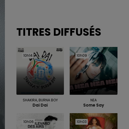
TITRES DIFFUSÉS
10h14
10h14
10h09
10h09
SHAKIRA, BURNA BOY
NEA
Dai Dai
Some Say
10h06
10h06
10h03
10h03