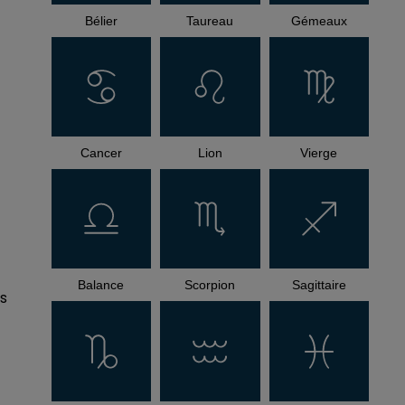
Bélier
Taureau
Gémeaux
Cancer
Lion
Vierge
Balance
Scorpion
Sagittaire
ns