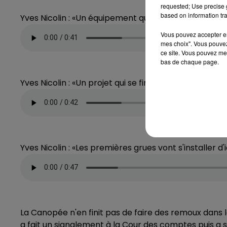
requested; Use precise g
based on information tra
Yves Nicolin : «Un équipement qui va doubler en cap
Vous pouvez accepter en 
mes choix". Vous pouvez
ce site. Vous pouvez met
bas de chaque page.
Yves Nicolin : «Un projet qui se financera sans auc
Yves Nicolin : «Les premières grues vont s'installer d'i
La Canopée n'en finit pas de faire des remoux dans l
a fait un signalement à la Cour des comptes puis a s