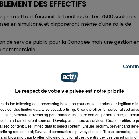
BLEMENT DES EFFECTIFS
permettant l'accueil de foodtrucks. Les 7800 scolaires
lasses en simultané, et disposeront même d'une salle de
on de service public pour la Canopée mais une gestion e
té commerciale.
ouvelables, et une diminution du CO2 émis de 73% par
Contin
uvert d'ombrières photovoltaïques et l'eau sera filtrée
C mais n'en coûtera que 44M€ à l'intercommunalité, soit 8,
Le respect de votre vie privée est notre priorité
a période 2021-2025.
TP (deux fois plus qu'aujourd'hui) et offrira une amplitu
ers
do the following data processing based on your consent and/or our legitimate int
device; Use limited data to select advertising; Create profiles for personalised adver
ar an) pour viser une fréquentation de 435 000 utilisateu
vertising; Measure advertising performance; Measure content performance; Unders
unalité promet un déficit d'exploitation maitrisé aux
ns of data from different sources; Develop and improve services; Create profiles to 
 celui que représentent actuellement les deux centres
alised content; Use limited data to select content; Ensure security, prevent and detect
ertising and content; Save and communicate privacy choices. These technologies
and browsing data to offer following functionalities: Identify devices based on infor