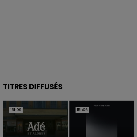
TITRES DIFFUSÉS
15h09
15h09
15h06
15h06