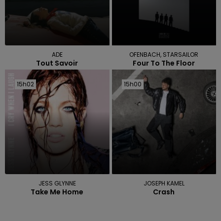
ADE
OFENBACH, STARSAILOR
Tout Savoir
Four To The Floor
15h02
15h02
15h00
15h00
JESS GLYNNE
JOSEPH KAMEL
Take Me Home
Crash