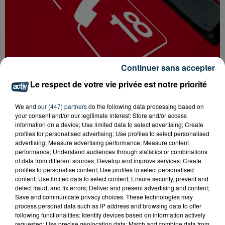
Continuer sans accepter
Le respect de votre vie privée est notre priorité
We and
our (447) partners
do the following data processing based on
SAINT-ETIENNE : UN ENFANT DÉCÈDE APRÈS
your consent and/or our legitimate interest: Store and/or access
UNE CHUTE DU 8E ÉTAGE
information on a device; Use limited data to select advertising; Create
profiles for personalised advertising; Use profiles to select personalised
advertising; Measure advertising performance; Measure content
performance; Understand audiences through statistics or combinations
of data from different sources; Develop and improve services; Create
profiles to personalise content; Use profiles to select personalised
content; Use limited data to select content; Ensure security, prevent and
detect fraud, and fix errors; Deliver and present advertising and content;
Save and communicate privacy choices. These technologies may
process personal data such as IP address and browsing data to offer
following functionalities: Identify devices based on information actively
requested; Use precise geolocation data; Match and combine data from