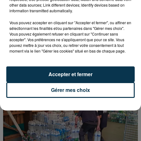
other data sources; Link different devices; Identify devices based on
information transmitted automatically.
Vous pouvez accepter en cliquant sur "Accepter et fermer", ou affiner en
sélectionnant les finalités et/ou partenaires dans "Gérer mes choix".
Vous pouvez également refuser en cliquant sur "Continuer sans
accepter". Vos préférences ne s'appliqueront que pour ce site. Vous
pouvez mettre à jour vos choix, ou retirer votre consentement à tout
15 000 PERSONNES ATTENDUES À
moment via le lien "Gérer les cookies" situé en bas de chaque page.
MONTBRISON POUR LE TOUR DE FRANCE
FÉMININ
Accepter et fermer
Gérer mes choix