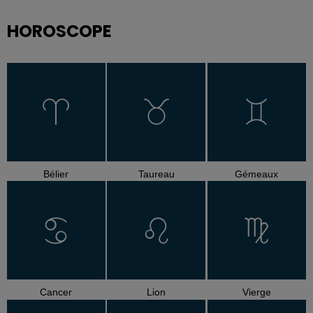
HOROSCOPE
Bélier
Taureau
Gémeaux
Cancer
Lion
Vierge