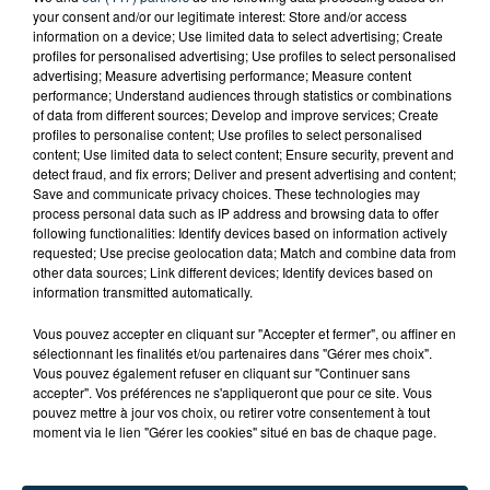
your consent and/or our legitimate interest: Store and/or access
information on a device; Use limited data to select advertising; Create
profiles for personalised advertising; Use profiles to select personalised
advertising; Measure advertising performance; Measure content
performance; Understand audiences through statistics or combinations
of data from different sources; Develop and improve services; Create
profiles to personalise content; Use profiles to select personalised
content; Use limited data to select content; Ensure security, prevent and
detect fraud, and fix errors; Deliver and present advertising and content;
Save and communicate privacy choices. These technologies may
L’ASSE RÉDUIT FACE À SOCHAUX, UNE
process personal data such as IP address and browsing data to offer
PREMIÈRE VICTOIRE POUR NOS VERTS ?
following functionalities: Identify devices based on information actively
requested; Use precise geolocation data; Match and combine data from
other data sources; Link different devices; Identify devices based on
information transmitted automatically.
Vous pouvez accepter en cliquant sur "Accepter et fermer", ou affiner en
sélectionnant les finalités et/ou partenaires dans "Gérer mes choix".
Vous pouvez également refuser en cliquant sur "Continuer sans
accepter". Vos préférences ne s'appliqueront que pour ce site. Vous
pouvez mettre à jour vos choix, ou retirer votre consentement à tout
moment via le lien "Gérer les cookies" situé en bas de chaque page.