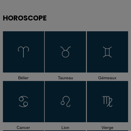
HOROSCOPE
Bélier
Taureau
Gémeaux
Cancer
Lion
Vierge