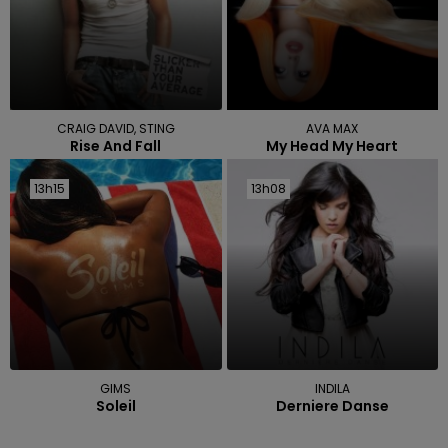
CRAIG DAVID, STING
AVA MAX
Rise And Fall
My Head My Heart
13h15
13h15
13h08
13h08
GIMS
INDILA
Soleil
Derniere Danse