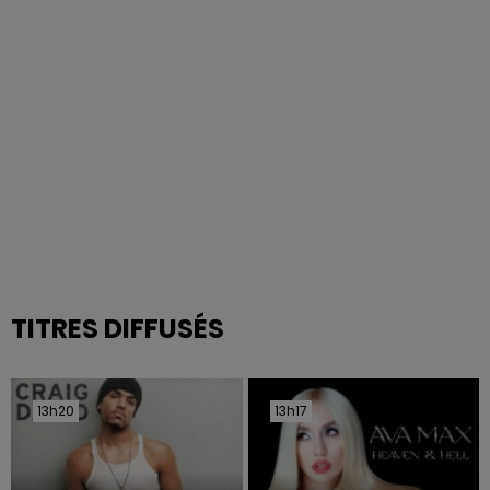
TITRES DIFFUSÉS
13h20
13h20
13h17
13h17