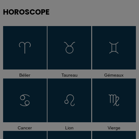
HOROSCOPE
Bélier
Taureau
Gémeaux
Cancer
Lion
Vierge