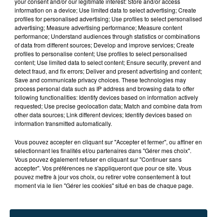
your consent and/or our legitimate interest: Store and/or access
information on a device; Use limited data to select advertising; Create
profiles for personalised advertising; Use profiles to select personalised
advertising; Measure advertising performance; Measure content
performance; Understand audiences through statistics or combinations
of data from different sources; Develop and improve services; Create
profiles to personalise content; Use profiles to select personalised
content; Use limited data to select content; Ensure security, prevent and
detect fraud, and fix errors; Deliver and present advertising and content;
Save and communicate privacy choices. These technologies may
process personal data such as IP address and browsing data to offer
following functionalities: Identify devices based on information actively
requested; Use precise geolocation data; Match and combine data from
other data sources; Link different devices; Identify devices based on
information transmitted automatically.
TITRES DIFFUSÉS
Vous pouvez accepter en cliquant sur "Accepter et fermer", ou affiner en
sélectionnant les finalités et/ou partenaires dans "Gérer mes choix".
Vous pouvez également refuser en cliquant sur "Continuer sans
accepter". Vos préférences ne s'appliqueront que pour ce site. Vous
0h36
0h36
0h33
0h33
pouvez mettre à jour vos choix, ou retirer votre consentement à tout
moment via le lien "Gérer les cookies" situé en bas de chaque page.