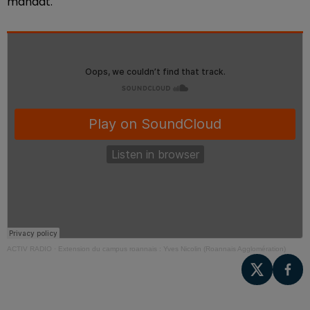
mandat.
ACTIV RADIO
·
Extension du campus roannais : Yves Nicolin (Roannais Agglomération)