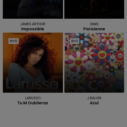
JAMES ARTHUR
GIMS
Impossible
Parisienne
8h15
8h15
8h11
8h11
LARUSSO
J BALVIN
Tu M Oublieras
Azul