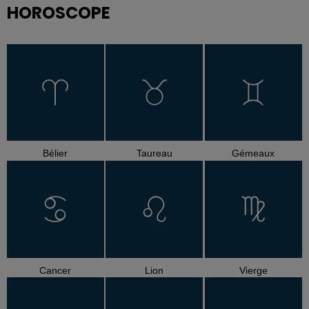
HOROSCOPE
Bélier
Taureau
Gémeaux
Cancer
Lion
Vierge