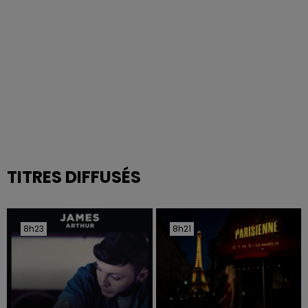
TITRES DIFFUSÉS
8h23
8h23
8h21
8h21