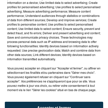
information on a device; Use limited data to select advertising; Create
profiles for personalised advertising; Use profiles to select personalised
advertising; Measure advertising performance; Measure content
performance; Understand audiences through statistics or combinations
of data from different sources; Develop and improve services; Create
profiles to personalise content; Use profiles to select personalised
content; Use limited data to select content; Ensure security, prevent and
detect fraud, and fix errors; Deliver and present advertising and content;
Save and communicate privacy choices. These technologies may
process personal data such as IP address and browsing data to offer
following functionalities: Identify devices based on information actively
requested; Use precise geolocation data; Match and combine data from
other data sources; Link different devices; Identify devices based on
information transmitted automatically.
APRÈS UN CASSE EN HAUTE-LOIRE, LES
Vous pouvez accepter en cliquant sur "Accepter et fermer", ou affiner en
VOLEURS ARRÊTÉS À...
sélectionnant les finalités et/ou partenaires dans "Gérer mes choix".
Vous pouvez également refuser en cliquant sur "Continuer sans
accepter". Vos préférences ne s'appliqueront que pour ce site. Vous
pouvez mettre à jour vos choix, ou retirer votre consentement à tout
moment via le lien "Gérer les cookies" situé en bas de chaque page.
Accepter et fermer