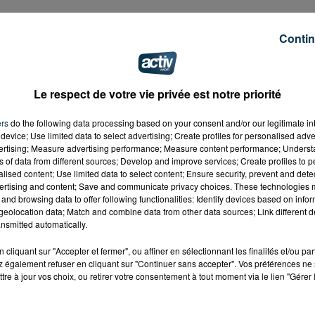
ra jugé cet après-midi en comparution immédiate au
Contin
Le respect de votre vie privée est notre priorité
ers
do the following data processing based on your consent and/or our legitimate int
device; Use limited data to select advertising; Create profiles for personalised adver
vertising; Measure advertising performance; Measure content performance; Unders
ns of data from different sources; Develop and improve services; Create profiles to 
alised content; Use limited data to select content; Ensure security, prevent and detect
ertising and content; Save and communicate privacy choices. These technologies
and browsing data to offer following functionalities: Identify devices based on infor
eolocation data; Match and combine data from other data sources; Link different de
nsmitted automatically.
cliquant sur "Accepter et fermer", ou affiner en sélectionnant les finalités et/ou pa
 également refuser en cliquant sur "Continuer sans accepter". Vos préférences ne 
tre à jour vos choix, ou retirer votre consentement à tout moment via le lien "Gérer 