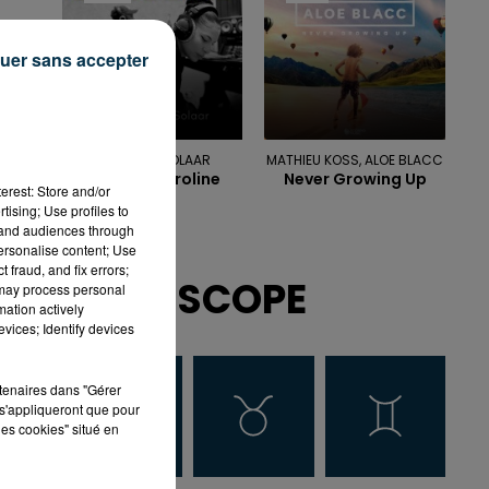
uer sans accepter
ZAHO, MC SOLAAR
MATHIEU KOSS, ALOE BLACC
Comme Caroline
Never Growing Up
erest: Store and/or
tising; Use profiles to
tand audiences through
personalise content; Use
 fraud, and fix errors;
HOROSCOPE
 may process personal
mation actively
vices; Identify devices
rtenaires dans "Gérer
s'appliqueront que pour
les cookies" situé en