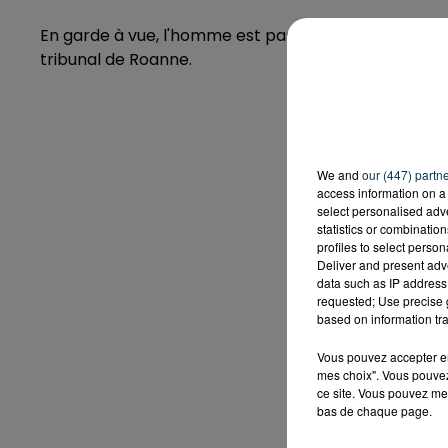
En garde à vue, l'homme est passé aux aveux et se
tribunal de Roanne.
We and
our (447) partn
access information on a 
select personalised ad
statistics or combinatio
profiles to select person
Deliver and present adv
data such as IP address 
requested; Use precise g
based on information tra
Vous pouvez accepter en 
mes choix". Vous pouvez
ce site. Vous pouvez met
bas de chaque page.