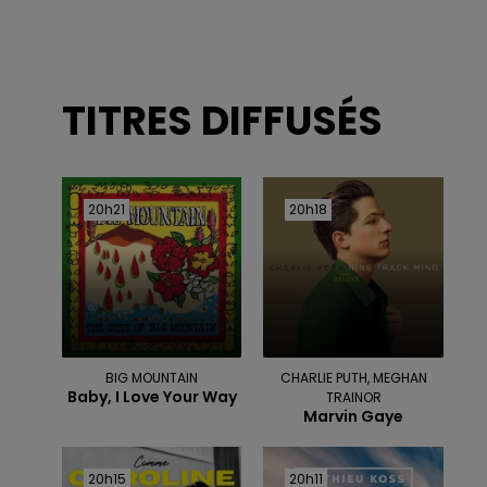
TITRES DIFFUSÉS
20h21
20h21
20h18
20h18
BIG MOUNTAIN
CHARLIE PUTH, MEGHAN
Baby, I Love Your Way
TRAINOR
Marvin Gaye
20h15
20h15
20h11
20h11