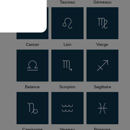
Bélier
Taureau
Gémeaux
Cancer
Lion
Vierge
Balance
Scorpion
Sagittaire
Capricorne
Verseau
Poissons