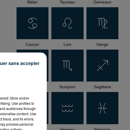
Bélier
Taureau
Gémeaux
Cancer
Lion
Vierge
uer sans accepter
Balance
Scorpion
Sagittaire
es
erest: Store and/or
tising; Use profiles to
tand audiences through
personalise content; Use
la
 fraud, and fix errors;
 may process personal
e
mation actively
Capricorne
Verseau
Poissons