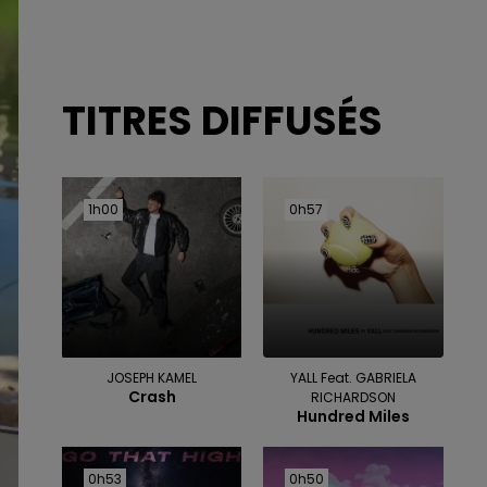
TITRES DIFFUSÉS
1h00
1h00
0h57
0h57
JOSEPH KAMEL
YALL Feat. GABRIELA
Crash
RICHARDSON
Hundred Miles
0h53
0h53
0h50
0h50