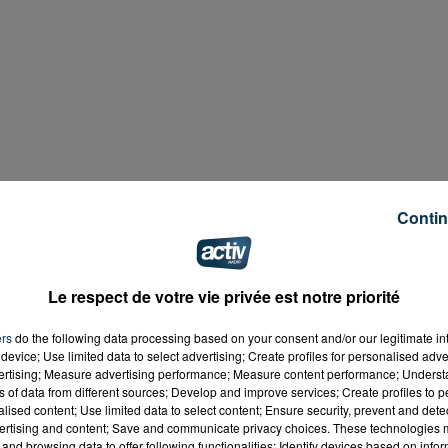
Contin
Le respect de votre vie privée est notre priorité
ent va repasser en vigilance orange canicule. Avec les fort
ers
do the following data processing based on your consent and/or our legitimate int
e de la fraîcheur et des points d'eau, parfois même en
device; Use limited data to select advertising; Create profiles for personalised adver
, le maire de Roanne, et président de Roannais
vertising; Measure advertising performance; Measure content performance; Unders
ns of data from different sources; Develop and improve services; Create profiles to 
rdire la baignade dans la Loire dans la ville. En raison de 
alised content; Use limited data to select content; Ensure security, prevent and detect
 centrale hydroélectrique), de l'existence de remous, de
ertising and content; Save and communicate privacy choices. These technologies
'encombrants dans le lit de la Loire, il souhaite éviter un
and browsing data to offer following functionalities: Identify devices based on infor