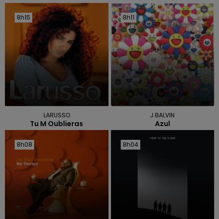
8h15
8h15
8h11
8h11
LARUSSO
J BALVIN
Tu M Oublieras
Azul
8h08
8h08
8h04
8h04