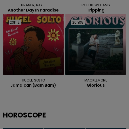
BRANDY, RAY J
ROBBIE WILLIAMS
Another Day In Paradise
Tripping
20h12
20h12
20h08
20h08
HUGEL, SOLTO
MACKLEMORE
Jamaican (bam Bam)
Glorious
HOROSCOPE