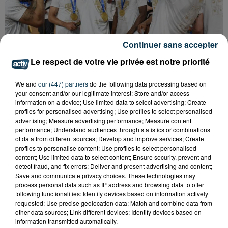
Continuer sans accepter
Le respect de votre vie privée est notre priorité
BASKET : LA CHORALE INTRAITABLE JUSQU'AU
BOUT
We and
our (447) partners
do the following data processing based on
your consent and/or our legitimate interest: Store and/or access
information on a device; Use limited data to select advertising; Create
profiles for personalised advertising; Use profiles to select personalised
advertising; Measure advertising performance; Measure content
performance; Understand audiences through statistics or combinations
of data from different sources; Develop and improve services; Create
profiles to personalise content; Use profiles to select personalised
content; Use limited data to select content; Ensure security, prevent and
detect fraud, and fix errors; Deliver and present advertising and content;
Save and communicate privacy choices. These technologies may
process personal data such as IP address and browsing data to offer
following functionalities: Identify devices based on information actively
requested; Use precise geolocation data; Match and combine data from
other data sources; Link different devices; Identify devices based on
information transmitted automatically.