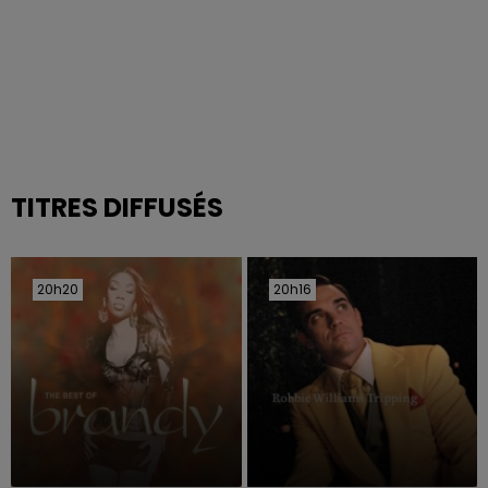
TITRES DIFFUSÉS
20h20
20h20
20h16
20h16