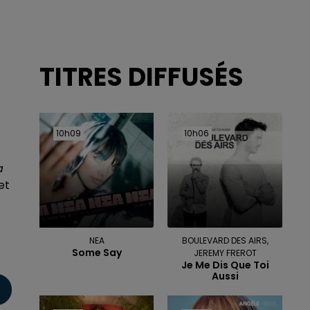
TITRES DIFFUSÉS
10h09
10h09
10h06
10h06
a
et
NEA
BOULEVARD DES AIRS,
Some Say
JEREMY FREROT
Je Me Dis Que Toi
Aussi