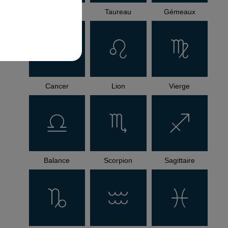
Bélier
Taureau
Gémeaux
Cancer
Lion
Vierge
Balance
Scorpion
Sagittaire