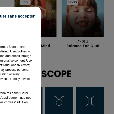
10h03
10h03
10h00
10h00
uer sans accepter
NAIKA
ANGELE
One Track Mind
Balance Ton Quoi
erest: Store and/or
tising; Use profiles to
tand audiences through
personalise content; Use
 fraud, and fix errors;
 may process personal
HOROSCOPE
mation actively
vices; Identify devices
rtenaires dans "Gérer
s'appliqueront que pour
les cookies" situé en