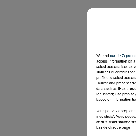
We and
our (447) partn
access information on a 
select personalised ad
statistics or combinatio
profiles to select person
Deliver and present adv
data such as IP address 
requested; Use precise g
based on information tra
Vous pouvez accepter en 
mes choix". Vous pouvez
ce site. Vous pouvez met
bas de chaque page.