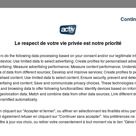
Contin
Le respect de votre vie privée est notre priorité
ers
do the following data processing based on your consent and/or our legitimate int
device; Use limited data to select advertising; Create profiles for personalised adver
vertising; Measure advertising performance; Measure content performance; Unders
ns of data from different sources; Develop and improve services; Create profiles to 
alised content; Use limited data to select content; Ensure security, prevent and detect
ertising and content; Save and communicate privacy choices. These technologies
and browsing data to offer following functionalities: Identify devices based on infor
eolocation data; Match and combine data from other data sources; Link different de
nsmitted automatically.
cliquant sur "Accepter et fermer", ou affiner en sélectionnant les finalités et/ou pa
 également refuser en cliquant sur "Continuer sans accepter". Vos préférences ne 
tre à jour vos choix, ou retirer votre consentement à tout moment via le lien "Gérer 