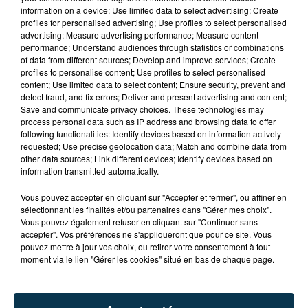
information on a device; Use limited data to select advertising; Create
profiles for personalised advertising; Use profiles to select personalised
advertising; Measure advertising performance; Measure content
performance; Understand audiences through statistics or combinations
of data from different sources; Develop and improve services; Create
profiles to personalise content; Use profiles to select personalised
content; Use limited data to select content; Ensure security, prevent and
detect fraud, and fix errors; Deliver and present advertising and content;
Save and communicate privacy choices. These technologies may
process personal data such as IP address and browsing data to offer
following functionalities: Identify devices based on information actively
requested; Use precise geolocation data; Match and combine data from
other data sources; Link different devices; Identify devices based on
information transmitted automatically.
TITRES DIFFUSÉS
Vous pouvez accepter en cliquant sur "Accepter et fermer", ou affiner en
sélectionnant les finalités et/ou partenaires dans "Gérer mes choix".
Vous pouvez également refuser en cliquant sur "Continuer sans
accepter". Vos préférences ne s'appliqueront que pour ce site. Vous
5h11
5h11
5h08
5h08
pouvez mettre à jour vos choix, ou retirer votre consentement à tout
moment via le lien "Gérer les cookies" situé en bas de chaque page.