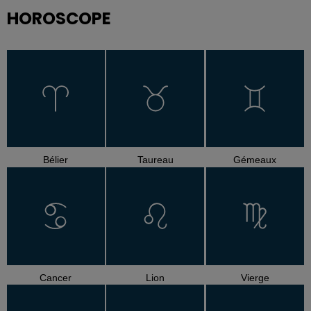
HOROSCOPE
Bélier
Taureau
Gémeaux
Cancer
Lion
Vierge