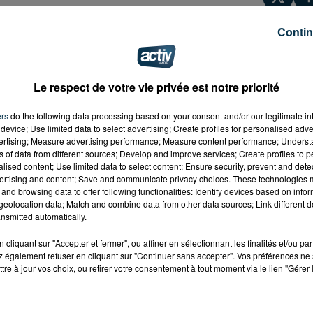
Contin
Le respect de votre vie privée est notre priorité
ers
do the following data processing based on your consent and/or our legitimate int
device; Use limited data to select advertising; Create profiles for personalised adver
vertising; Measure advertising performance; Measure content performance; Unders
ns of data from different sources; Develop and improve services; Create profiles to 
alised content; Use limited data to select content; Ensure security, prevent and detect
ertising and content; Save and communicate privacy choices. These technologies
and browsing data to offer following functionalities: Identify devices based on infor
eolocation data; Match and combine data from other data sources; Link different de
nsmitted automatically.
cliquant sur "Accepter et fermer", ou affiner en sélectionnant les finalités et/ou pa
 également refuser en cliquant sur "Continuer sans accepter". Vos préférences ne 
tre à jour vos choix, ou retirer votre consentement à tout moment via le lien "Gérer 