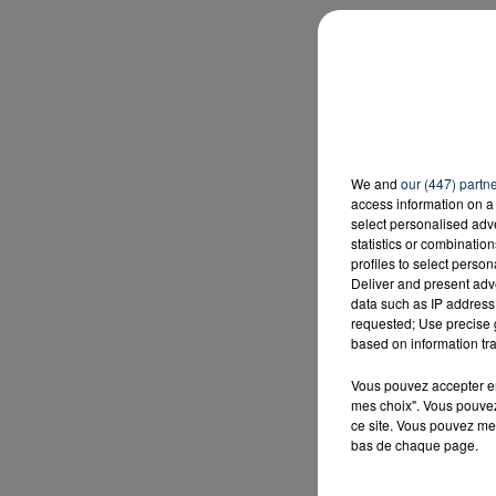
We and
our (447) partn
access information on a 
select personalised ad
statistics or combinatio
profiles to select person
Deliver and present adv
data such as IP address 
requested; Use precise g
based on information tra
Vous pouvez accepter en 
mes choix". Vous pouvez
ce site. Vous pouvez met
bas de chaque page.