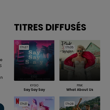
TITRES DIFFUSÉS
17h37
17h37
17h35
17h35
se
S
on
KYGO
PINK
Say Say Say
What About Us
17h31
17h31
17h28
17h28