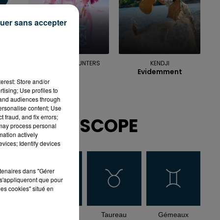
uer sans accepter
KPOP DEMON HUNTERS
KENDJI
Free
Evidemment
erest: Store and/or
tising; Use profiles to
tand audiences through
personalise content; Use
 fraud, and fix errors;
HOROSCOPE
 may process personal
mation actively
vices; Identify devices
rtenaires dans "Gérer
s'appliqueront que pour
les cookies" situé en
Bélier
Taureau
Gémeaux