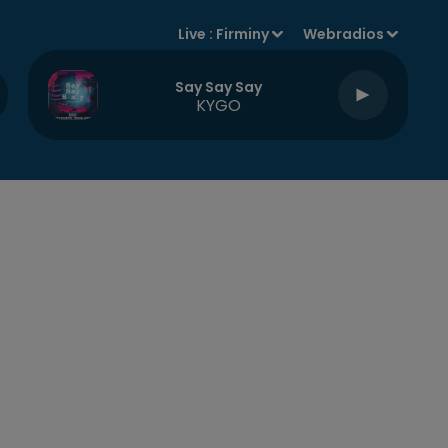
Live :
Firminy
Webradios
Say Say Say
KYGO