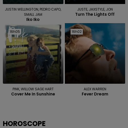
JUSTIN WELLINGTON, PEDRO CAPO,
JUSTE, JAXSTYLE, JON
Turn The Lights Off
SMALL JAM
Iko Iko
16h05
16h05
16h02
16h02
PINK, WILLOW SAGE HART
ALEX WARREN
Cover Me In Sunshine
Fever Dream
HOROSCOPE