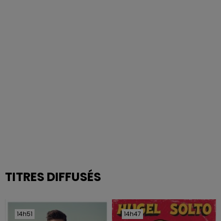
TITRES DIFFUSÉS
14h51
14h51
14h47
14h47