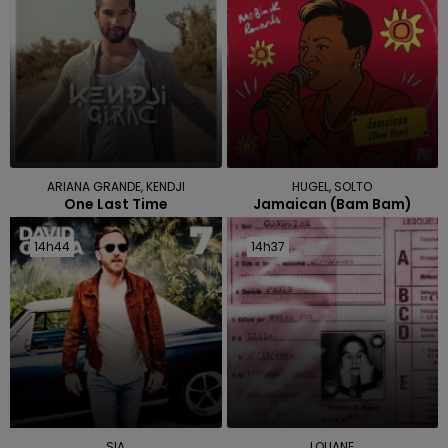
ARIANA GRANDE, KENDJI
HUGEL, SOLTO
One Last Time
Jamaican (bam Bam)
14h44
14h44
14h37
14h37
SIA
LOUANE