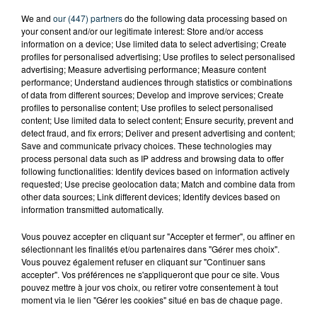
We and
our (447) partners
do the following data processing based on
your consent and/or our legitimate interest: Store and/or access
information on a device; Use limited data to select advertising; Create
profiles for personalised advertising; Use profiles to select personalised
advertising; Measure advertising performance; Measure content
performance; Understand audiences through statistics or combinations
of data from different sources; Develop and improve services; Create
profiles to personalise content; Use profiles to select personalised
content; Use limited data to select content; Ensure security, prevent and
detect fraud, and fix errors; Deliver and present advertising and content;
Save and communicate privacy choices. These technologies may
process personal data such as IP address and browsing data to offer
following functionalities: Identify devices based on information actively
L’ASSE RÉDUIT FACE À SOCHAUX, UNE
requested; Use precise geolocation data; Match and combine data from
PREMIÈRE VICTOIRE POUR NOS VERTS ?
other data sources; Link different devices; Identify devices based on
information transmitted automatically.
Vous pouvez accepter en cliquant sur "Accepter et fermer", ou affiner en
sélectionnant les finalités et/ou partenaires dans "Gérer mes choix".
Vous pouvez également refuser en cliquant sur "Continuer sans
accepter". Vos préférences ne s'appliqueront que pour ce site. Vous
pouvez mettre à jour vos choix, ou retirer votre consentement à tout
moment via le lien "Gérer les cookies" situé en bas de chaque page.