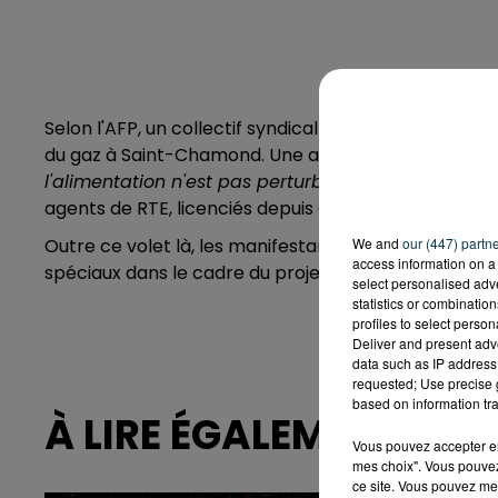
Selon l'AFP, un collectif syndical de la Région, comp
du gaz à Saint-Chamond. Une action "
qui est sans 
l'alimentation n'est pas perturbée
". Cette action fa
agents de RTE, licenciés depuis et poursuivis aujourd'
Outre ce volet là, les manifestants veulent égaleme
We and
our (447) partn
access information on a 
spéciaux dans le cadre du projet de réforme des ret
select personalised ad
statistics or combinatio
profiles to select person
Deliver and present adv
data such as IP address 
requested; Use precise g
based on information tra
À LIRE ÉGALEMENT
Vous pouvez accepter en 
mes choix". Vous pouvez
ce site. Vous pouvez met