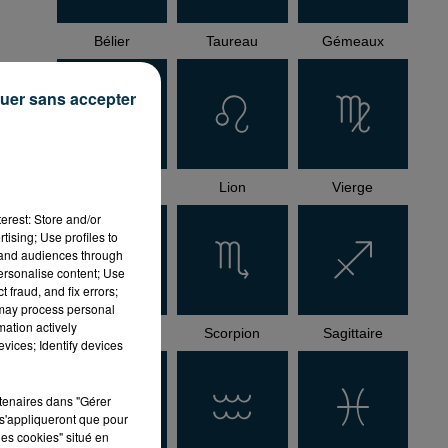
Bélier
Taureau
Gémeaux
uer sans accepter
te
Cancer
Lion
Vierge
erest: Store and/or
tising; Use profiles to
tand audiences through
personalise content; Use
 fraud, and fix errors;
 may process personal
mation actively
Balance
Scorpion
Sagittaire
vices; Identify devices
rtenaires dans "Gérer
s'appliqueront que pour
les cookies" situé en