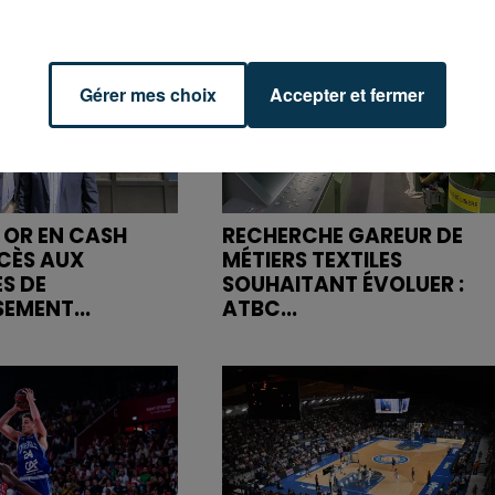
Gérer mes choix
Accepter et fermer
 OR EN CASH
RECHERCHE GAREUR DE
CÈS AUX
MÉTIERS TEXTILES
S DE
SOUHAITANT ÉVOLUER :
SEMENT...
ATBC...