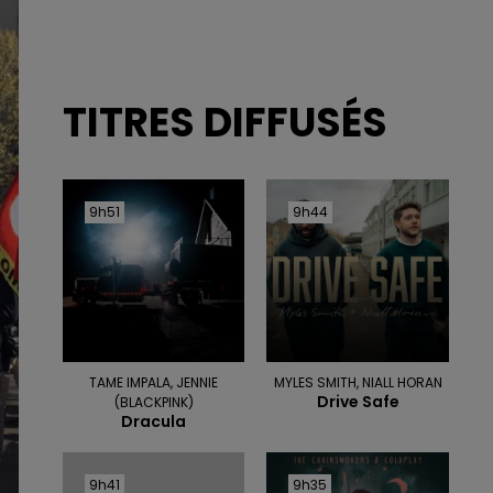
TITRES DIFFUSÉS
9h51
9h51
9h44
9h44
TAME IMPALA, JENNIE
MYLES SMITH, NIALL HORAN
Drive Safe
(BLACKPINK)
Dracula
9h41
9h41
9h35
9h35