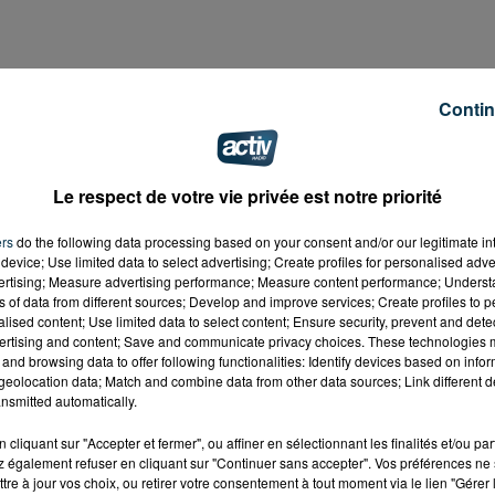
Contin
osé de 150 agents, a pris le controle d'une poste de déten
impact pour les clients de la société GRTgaz puisque
it surtout écho à celle réalisée en juin dernier par quatre
Le respect de votre vie privée est notre priorité
hui devant le tribunal correctionnel de Paris.
nt exprimer leur opposition à la suppression des régimes
ers
do the following data processing based on your consent and/or our legitimate int
device; Use limited data to select advertising; Create profiles for personalised adver
raites.
vertising; Measure advertising performance; Measure content performance; Unders
ns of data from different sources; Develop and improve services; Create profiles to 
alised content; Use limited data to select content; Ensure security, prevent and detect
ertising and content; Save and communicate privacy choices. These technologies
and browsing data to offer following functionalities: Identify devices based on infor
eolocation data; Match and combine data from other data sources; Link different de
nsmitted automatically.
cliquant sur "Accepter et fermer", ou affiner en sélectionnant les finalités et/ou pa
 également refuser en cliquant sur "Continuer sans accepter". Vos préférences ne 
tre à jour vos choix, ou retirer votre consentement à tout moment via le lien "Gérer 