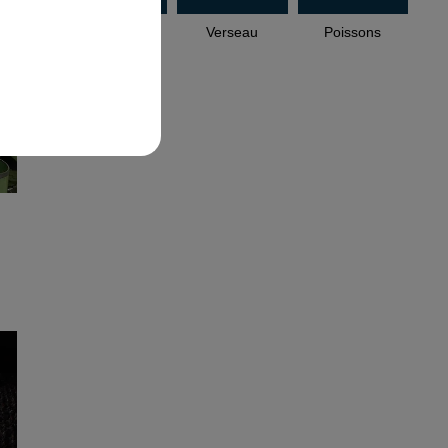
Capricorne
Verseau
Poissons