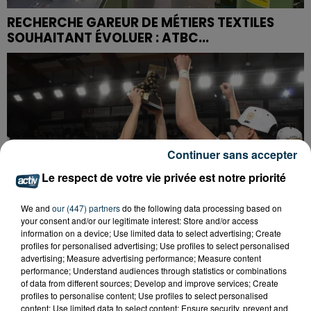
RECHERCHE GAREUR DE MÉTIERS TEXTILES
SOUHAITANT ÉVOLUER : ATBC...
Continuer sans accepter
Le respect de votre vie privée est notre priorité
We and
our (447) partners
do the following data processing based on
your consent and/or our legitimate interest: Store and/or access
information on a device; Use limited data to select advertising; Create
profiles for personalised advertising; Use profiles to select personalised
advertising; Measure advertising performance; Measure content
performance; Understand audiences through statistics or combinations
of data from different sources; Develop and improve services; Create
BASKET : LA CHORALE INTRAITABLE JUSQU'AU
profiles to personalise content; Use profiles to select personalised
BOUT
content; Use limited data to select content; Ensure security, prevent and